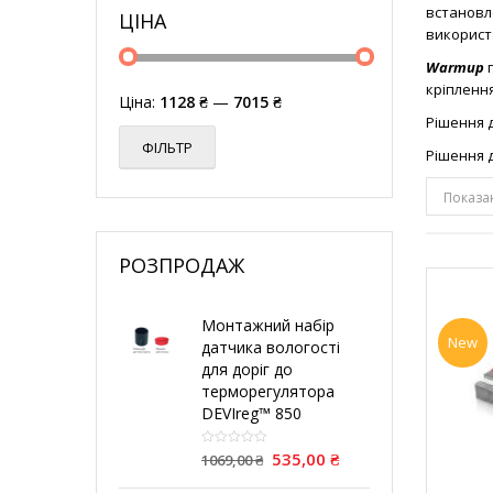
встановл
ЦІНА
використ
Warmup
п
кріплення
Ціна:
1128 ₴
—
7015 ₴
Рішення д
ФІЛЬТР
Рішення 
Показан
РОЗПРОДАЖ
Монтажний набір
New
датчика вологості
для доріг до
терморегулятора
DEVIreg™ 850
535,00
₴
1069,00
₴