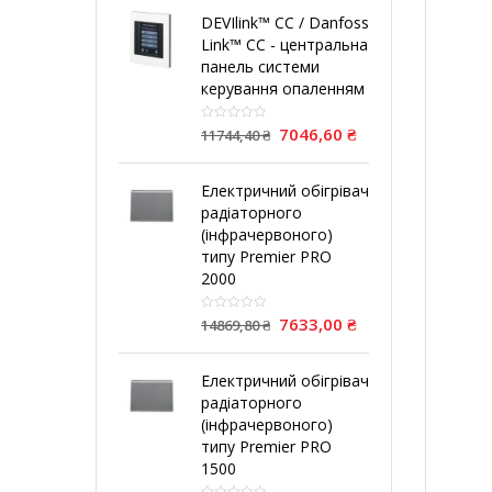
DEVIlink™ CC / Danfoss
Link™ CC - центральна
панель системи
керування опаленням
7046,60
₴
11744,40
₴
Електричний обігрівач
радіаторного
(інфрачервоного)
типу Premier PRO
2000
7633,00
₴
14869,80
₴
Електричний обігрівач
радіаторного
(інфрачервоного)
типу Premier PRO
1500