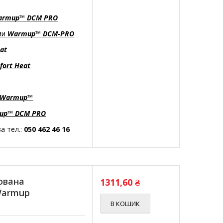
armup™ DCM PRO
еми
Warmup™ DCM-PRO
at
fort Heat
Warmup™
up™
DCM PRO
а тел.:
050 462 46 16
ована
1311,60
₴
Warmup
В КОШИК