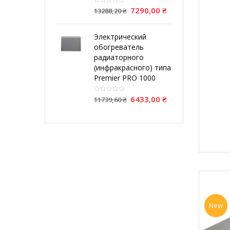
7290,00
₴
13288,20
₴
Электрический
обогреватель
радиаторного
(инфракрасного) типа
Premier PRO 1000
6433,00
₴
11739,60
₴
New