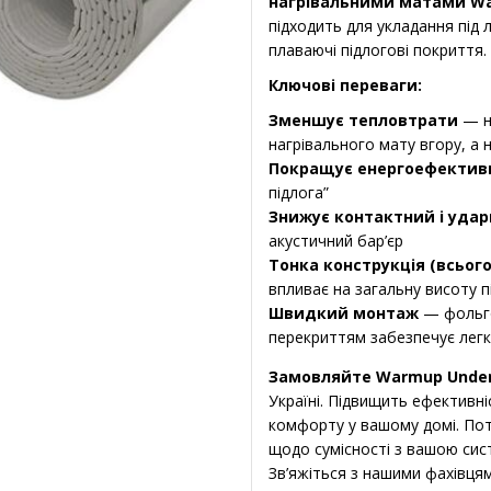
нагрівальними матами W
підходить для укладання під л
плаваючі підлогові покриття.
Ключові переваги:
Зменшує тепловтрати
— н
нагрівального мату вгору, а 
Покращує енергоефектив
підлога”
Знижує контактний і уда
акустичний бар’єр
Тонка конструкція (всього
впливає на загальну висоту п
Швидкий монтаж
— фольго
перекриттям забезпечує легку
Замовляйте Warmup Under
Україні. Підвищить ефективніс
комфорту у вашому домі. Пот
щодо сумісності з вашою сис
Зв’яжіться з нашими фахівц