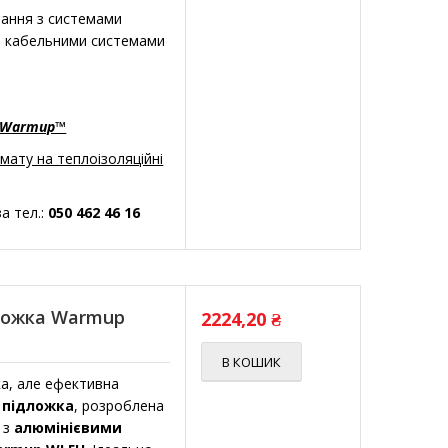
ання з системами
и кабельними системами
Warmup™
мату на теплоізоляційні
а тел.:
050 462 46 16
ложка Warmup
2224,20
₴
В КОШИК
а, але ефективна
а підложка
, розроблена
 з
алюмінієвими