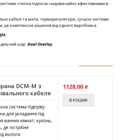
ть системи «тепла підлога» надзвичайно ефективними в
льні кабелі та мати, терморегулятори, сучасні системи
али, це комплексне рішення від одного виробника.
ight
.
одільчий шар
Dual
Overlay
.
брана DCM-M з
1128,00
₴
рівального кабеля
В КОШИК
сна система підігріву
на для укладання під
я ванних кімнат, кухонь,
, де потрібне
ід вологи.