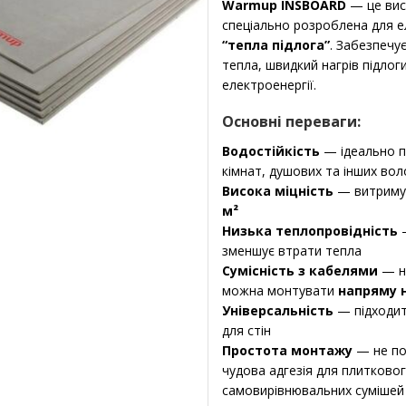
Warmup INSBOARD
— це вис
спеціально розроблена для 
“тепла підлога”
. Забезпечу
тепла, швидкий нагрів підлог
електроенергії.
Основні переваги:
Водостійкість
— ідеально п
кімнат, душових та інших во
Висока міцність
— витриму
м²
Низька теплопровідність
зменшує втрати тепла
Сумісність з кабелями
— н
можна монтувати
напряму 
Універсальність
— підходить
для стін
Простота монтажу
— не по
чудова адгезія для плитково
самовирівнювальних сумішей