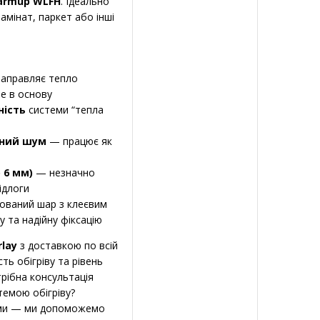
armup WLFH
. Ідеально
амінат, паркет або інші
аправляє тепло
не в основу
ність
системи “тепла
рний шум
— працює як
 6 мм)
— незначно
ідлоги
ваний шар з клеєвим
 та надійну фіксацію
lay
з доставкою по всій
ть обігріву та рівень
рібна консультація
темою обігріву?
ями — ми допоможемо