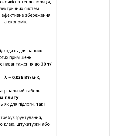
окоякісна теплоізоляція,
електричних систем
є ефективне збереження
и та економію
ідходить для ванних
логих приміщень
є навантаження до
30 т/
—
λ = 0,036 Вт/м·К
,
агрівальний кабель
на плиту
 як для підлоги, так і
требує ґрунтування,
го клею, штукатурки або