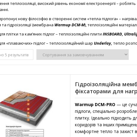
ення теплоізоляції, високий рівень економії електроенергії – робля
анні.
ропонує нову філософію в створенні систем «тепла підлога» – нагріва
 та гідроізоляції (мембрана
Warmup DCM-M
), теплоізоляційні матері
ля плітки та кам’яних підлог – теплоізоляційні плити
INSBOARD
, Ultral
для «плаваючих» підлог – теплоізоляційний шар
Underlay
,
тепло розп
о 5 результатів
Гідроізоляційна мем
фіксаторами для наг
Warmup DCM-PRO
— це суча
підлоги, спеціально розробле
плитку. Ідеально підходить дл
коридорів та інших приміщень
комфортне тепло та захист в