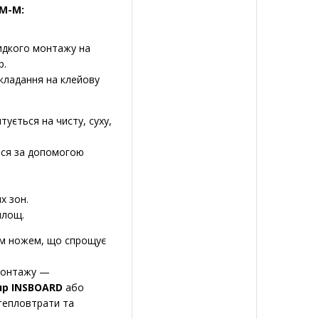
M-M:
идкого монтажу на
p.
кладання на клейову
ується на чисту, суху,
ться за допомогою
х зон.
площ.
им ножем, що спрощує
монтажу —
p INSBOARD
або
тепловтрати та