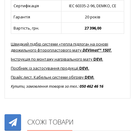
Сертифікація
IEC 60335-2-96, DEMKO, CE
Гарантія
20 років
Вартість, грн.
27 396,00
Швидкий підбір системи «тепла підлога» на основі
двожильного фторопластового мату
DEVImat™ 150T
.
Інструкція по монтажу нагрівального мату
DEVI
.
Посібник із застосування продукції
DEVI.
Прайс лист. Кабельні системи обігріву
DEVI
.
Купити, замовлення товарів за тел.:
050 462 46 16
СХОЖІ ТОВАРИ