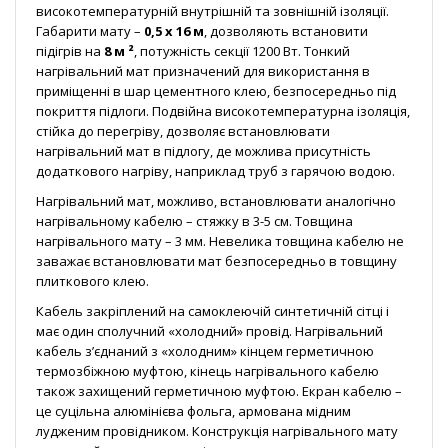
високотемпературній внутрішній та зовнішній ізоляції.
Габарити мату –
0,5 х 16 м
, дозволяють встановити
підігрів на
8 м ²
, потужність секції 1200 Вт. Тонкий
нагрівальний мат призначений для використання в
приміщенні в шар цементного клею, безпосередньо під
покриття підлоги. Подвійна високотемпературна ізоляція,
стійка до перегріву, дозволяє встановлювати
нагрівальний мат в підлогу, де можлива присутність
додаткового нагріву, наприклад труб з гарячою водою.
Нагрівальний мат, можливо, встановлювати аналогічно
нагрівальному кабелю – стяжку в 3-5 см. Товщина
нагрівального мату – 3 мм. Невелика товщина кабелю не
заважає встановлювати мат безпосередньо в товщину
плиткового клею.
Кабель закріплений на самоклеючій синтетичній сітці і
має один сполучний «холодний» провід. Нагрівальний
кабель з’єднаний з «холодним» кінцем герметичною
термозбіжною муфтою, кінець нагрівального кабелю
також захищений герметичною муфтою. Екран кабелю –
це суцільна алюмінієва фольга, армована мідним
лудженим провідником. Конструкція нагрівального мату