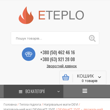
+380 (50) 462 46 16
+380 (63) 921 28 08
Зворотній дзвінок
КОШИК
0 товарів
ВСІ КАТЕГОРІЇ
Головна
/
Тепла підлога
/
Нагрівальні мати DEVI
/
Нагрівальний мат DEVImat™ 150T
/ DEVImat™ 150T – двожильний