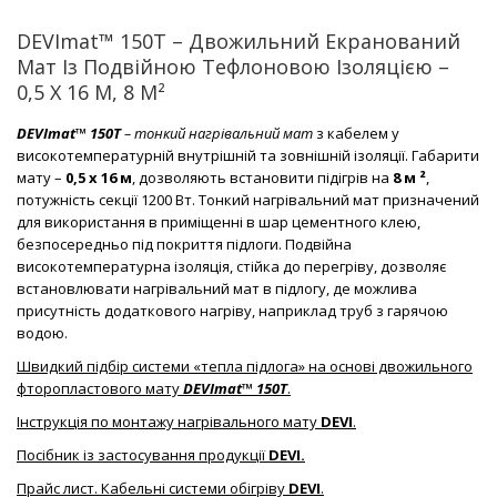
DEVImat™ 150T – Двожильний Екранований
Мат Із Подвійною Тефлоновою Ізоляцією –
0,5 X 16 М, 8 М²
DEVImat™ 150T
– тонкий нагрівальний мат
з кабелем у
високотемпературній внутрішній та зовнішній ізоляції. Габарити
мату –
0,5 х 16 м
, дозволяють встановити підігрів на
8 м ²
,
потужність секції 1200 Вт. Тонкий нагрівальний мат призначений
для використання в приміщенні в шар цементного клею,
безпосередньо під покриття підлоги. Подвійна
високотемпературна ізоляція, стійка до перегріву, дозволяє
встановлювати нагрівальний мат в підлогу, де можлива
присутність додаткового нагріву, наприклад труб з гарячою
водою.
Швидкий підбір системи «тепла підлога» на основі двожильного
фторопластового мату
DEVImat™ 150T
.
Інструкція по монтажу нагрівального мату
DEVI
.
Посібник із застосування продукції
DEVI.
Прайс лист. Кабельні системи обігріву
DEVI
.