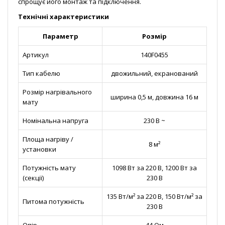
спрощує його монтаж та підключення.
Технічні характеристики
Параметр
Розмір
Артикул
140F0455
Тип кабелю
двожильний, екранований
Розмір нагрівального
ширина 0,5 м, довжина 16 м
мату
Номінальна напруга
230 В ~
Площа нагріву /
8 м²
установки
Потужність мату
1098 Вт за 220 В, 1200 Вт за
(секції)
230 В
135 Вт/м² за 220 В, 150 Вт/м² за
Питома потужність
230 В