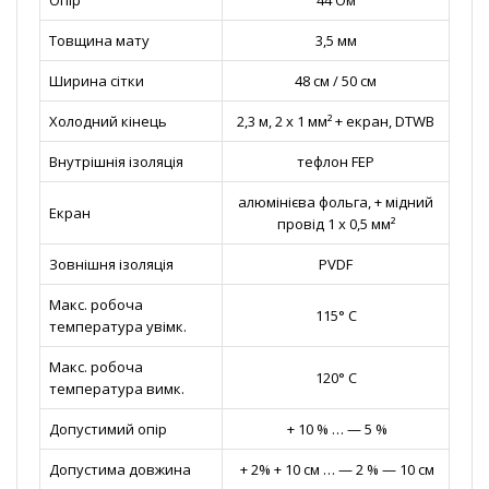
Опір
44 Ом
Товщина мату
3,5 мм
Ширина сітки
48 см / 50 см
Холодний кінець
2,3 м, 2 х 1 мм² + екран, DTWB
Внутрішнія ізоляція
тефлон FEP
алюмінієва фольга, + мідний
Екран
провід 1 х 0,5 мм²
Зовнішня ізоляція
PVDF
Макс. робоча
115° С
температура увімк.
Макс. робоча
120° С
температура вимк.
Допустимий опір
+ 10 % … — 5 %
Допустима довжина
+ 2% + 10 см … — 2 % — 10 см