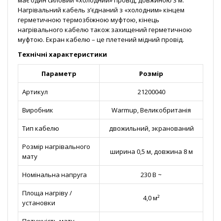
має один силовий «холодний» провід, довжиною 3 м.
Нагрівальний кабель з’єднаний з «холодним» кінцем
герметичною термозбіжною муфтою, кінець
нагрівального кабелю також захищений герметичною
муфтою. Екран кабелю – це плетений мідний провід.
Технічні характеристики
Параметр
Розмір
Артикул
21200040
Виробник
Warmup, Великобританія
Тип кабелю
двожильний, экранований
Розмір нагрівального
ширина 0,5 м, довжина 8 м
мату
Номінальна напруга
230 В ~
Площа нагріву /
4,0 м²
установки