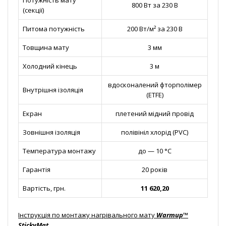
Потужність мату
800 Вт за 230 В
(секції)
Питома потужність
200 Вт/м² за 230 В
Товщина мату
3 мм
Холодний кінець
3 м
вдосконалений фторполімер
Внутрішня ізоляція
(ETFE)
Екран
плетений мідний провід
Зовнішня ізоляція
полівініл хлорід (PVC)
Температура монтажу
до — 10 °С
Гарантія
20 років
Вартість, грн.
11 620,20
Інструкція по монтажу нагрівального мату
Warmup™
StickyMat