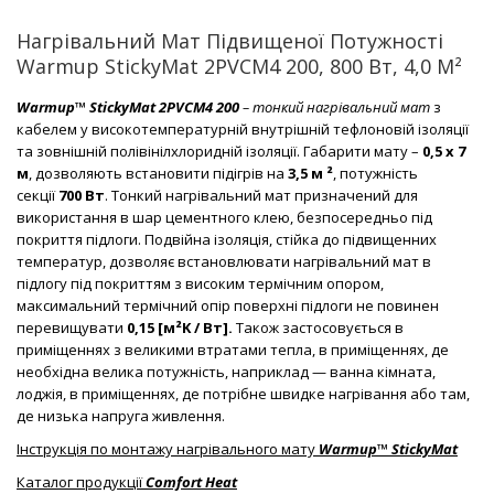
Нагрівальний Мат Підвищеної Потужності
Warmup StickyMat 2PVCM4 200, 800 Вт, 4,0 М²
Warmup™ StickyMat 2PVCM4 200
– тонкий нагрівальний мат
з
кабелем у високотемпературній внутрішній тефлоновій ізоляції
та зовнішній полівінілхлоридній ізоляції. Габарити мату –
0,5 х 7
м
, дозволяють встановити підігрів на
3,5 м ²
, потужність
секції
700 Вт
. Тонкий нагрівальний мат призначений для
використання в шар цементного клею, безпосередньо під
покриття підлоги. Подвійна ізоляція, стійка до підвищенних
температур, дозволяє встановлювати нагрівальний мат в
підлогу під покриттям з високим термічним опором,
максимальний термічний опір поверхні підлоги не повинен
перевищувати
0,15 [м²K / Вт].
Також застосовується в
приміщеннях з великими втратами тепла, в приміщеннях, де
необхідна велика потужність, наприклад — ванна кімната,
лоджія, в приміщеннях, де потрібне швидке нагрівання або там,
де низька напруга живлення.
Інструкція по монтажу нагрівального мату
Warmup™ StickyMat
Каталог продукції
Comfort Heat