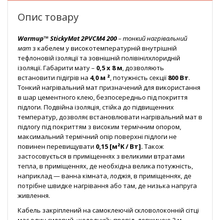
Опис товару
Warmup™ StickyMat 2PVCM4 200
– тонкий нагрівальний
мат
з кабелем у високотемпературній внутрішній
тефлоновій ізоляції та зовнішній полівінілхлоридній
ізоляції. Габарити мату –
0,5 х 8 м
, дозволяють
встановити підігрів на
4,0 м ²
, потужність секції
800 Вт
.
Тонкий нагрівальний мат призначений для використання
в шар цементного клею, безпосередньо під покриття
підлоги. Подвійна ізоляція, стійка до підвищенних
температур, дозволяє встановлювати нагрівальний мат в
підлогу під покриттям з високим термічним опором,
максимальний термічний опір поверхні підлоги не
повинен перевищувати
0,15 [м²K / Вт].
Також
застосовується в приміщеннях з великими втратами
тепла, в приміщеннях, де необхідна велика потужність,
наприклад — ванна кімната, лоджія, в приміщеннях, де
потрібне швидке нагрівання або там, де низька напруга
живлення.
Кабель закріплений на самоклеючій скловолоконній сітці