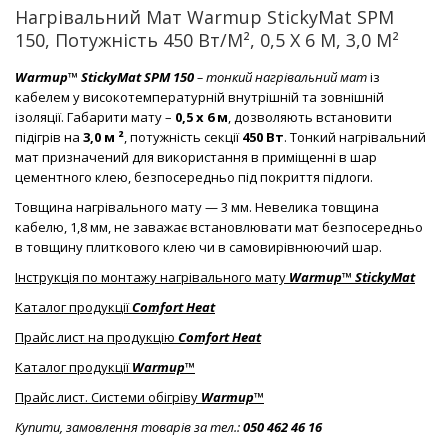
Нагрівальний Мат Warmup StickyMat SPM
150, Потужність 450 Вт/м², 0,5 X 6 М, 3,0 М²
Warmup™ StickyMat SPM 150
– тонкий нагрівальний мат
із
кабелем у високотемпературній внутрішній та зовнішній
ізоляції. Габарити мату –
0,5 х 6 м
, дозволяють встановити
підігрів на
3,0 м ²
, потужність секції
450 Вт
. Тонкий нагрівальний
мат призначений для використання в приміщенні в шар
цементного клею, безпосередньо під покриття підлоги.
Товщина нагрівального мату — 3 мм. Невелика товщина
кабелю, 1,8 мм, не заважає встановлювати мат безпосередньо
в товщину плиткового клею чи в самовирівнюючий шар.
Інструкція по монтажу нагрівального мату
Warmup™ StickyMat
Каталог продукції
Comfort Heat
Прайс лист на продукцію
Comfort Heat
Каталог продукції
Warmup™
Прайс лист. Системи обігріву
Warmup™
Купити, замовлення товарів за тел.:
050 462 46 16