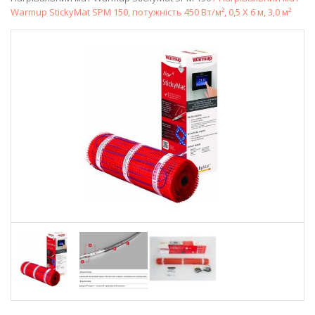
Warmup StickyMat SPM 150, потужність 450 Вт/м², 0,5 X 6 м, 3,0 м²