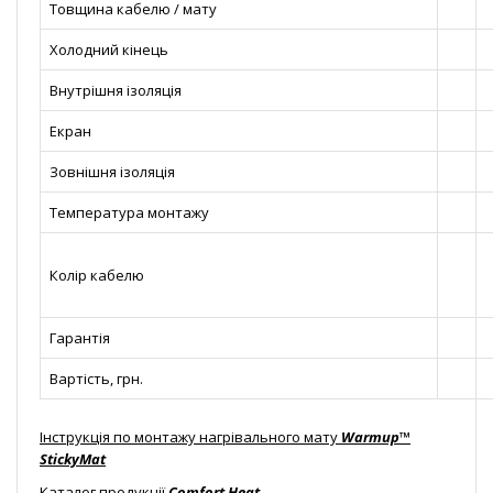
Товщина кабелю / мату
Холодний кінець
Внутрішня ізоляція
Екран
Зовнішня ізоляція
Температура монтажу
Колір кабелю
Гарантія
Вартість, грн.
Інструкція по монтажу нагрівального мату
Warmup™
StickyMat
Каталог продукції
Comfort Heat