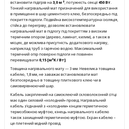
встановити підігрів на
3,0 м ²
, потужність секції
450 Вт
.
Тонкий нагрівальний мат призначений для використання
в приміщенні в шар цементного клею, безпосередньо під
покриття підлоги. Подвійна високотемпературна ізоляція,
стійка до перегріву, дозволяє встановлювати
нагрівальний мат в підлогу під покриттям з високим
термічним опором (дерево, ламінат, килим), а також в
місцях, де можлива присутність додаткового нагріву,
наприклад труб з гарячою водою. Максимальний
термічний опір поверхні підлоги не повинен
перевищувати
0,15 [м²K / Вт]
.
Товщина нагрівального мату — 3 мм. Невелика товщина
кабелю, 1,8 мм, не заважає встановлювати мат
безпосередньо в товщину плиткового клею чи в
самовирівнюючий шар.
Кабель закріплений на самоклеючій скловолоконній сітці
має один силовий «холодний» провід. Нагрівальний
кабель з’єднаний з «холодним» кінцем герметичною
термозбіжною муфтою, кінець нагрівального кабелю
також захищений герметичною муфтою. Екран кабелю –
це плетений мідний провід.