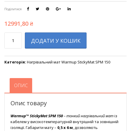
Поділитися
12991,80
₴
Кількість
ДОДАТИ У КОШИК
Категорія:
Нагрівальний мат Warmup StickyMat SPM 150
ОПИС
Опис товару
Warmup™ StickyMat SPM 150
– тонкий нагрівальний мат
із
кабелем у високотемпературній внутрішній та зовнішній
ізоляції. Габарити мату –
0,5 х 6 м
, дозволяють