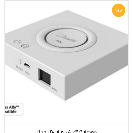
New
Шлюз Danfoss Ally™ Gateway