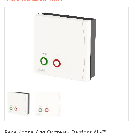
Реле Котла Для Системи Danfoss Ally™