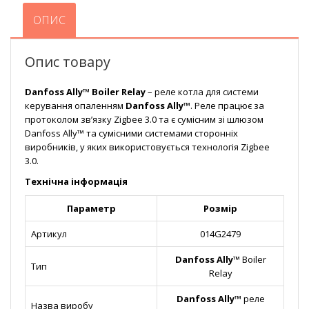
ОПИС
Опис товару
Danfoss Ally™ Boiler Relay
– реле котла для системи
керування опаленням
Danfoss Ally™
. Реле працює за
протоколом зв’язку Zigbee 3.0 та є сумісним зі шлюзом
Danfoss Ally™ та сумісними системами сторонніх
виробників, у яких використовується технологія Zigbee
3.0.
Технічна інформація
Параметр
Розмір
Артикул
014G2479
Danfoss Ally™
Boiler
Тип
Relay
Danfoss Ally™
реле
Назва виробу