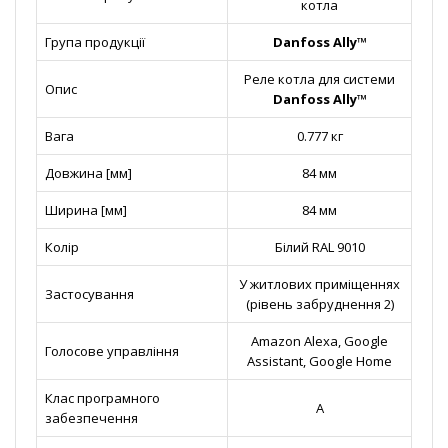
котла
Група продукції
Danfoss Ally™
Реле котла для системи
Опис
Danfoss Ally™
Вага
0.777 кг
Довжина [мм]
84 мм
Ширина [мм]
84 мм
Колір
Білий RAL 9010
У житлових приміщеннях
Застосування
(рівень забруднення 2)
Amazon Alexa, Google
Голосове управління
Assistant, Google Home
Клас програмного
A
забезпечення