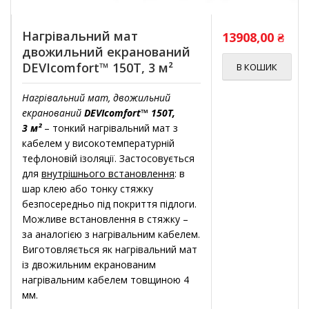
Нагрівальний мат
13908,00
₴
двожильний екранований
DEVIcomfort™ 150T, 3 м²
В КОШИК
Нагрівальний мат, двожильний
екранований
DEVIcomfort™ 150T,
3 м²
– тонкий нагрівальний мат з
кабелем у високотемпературній
тефлоновій ізоляції. Застосовується
для
внутрішнього встановлення
: в
шар клею або тонку стяжку
безпосередньо під покриття підлоги.
Можливе встановлення в стяжку –
за аналогією з нагрівальним кабелем.
Виготовляється як нагрівальний мат
із двожильним екранованим
нагрівальним кабелем товщиною 4
мм.