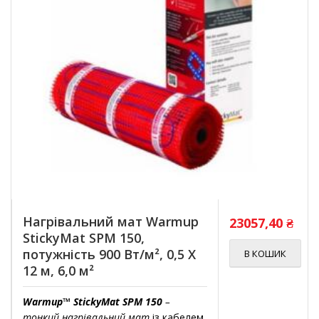
Нагрівальний мат Warmup
23057,40
₴
StickyMat SPM 150,
потужність 900 Вт/м², 0,5 X
В КОШИК
12 м, 6,0 м²
Warmup™ StickyMat SPM 150
–
тонкий нагрівальний мат
із кабелем