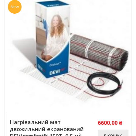
New
Нагрівальний мат
6600,00
₴
двожильний екранований
DEVIcomfort™ 150T, 0,5 м²
В КОШИК