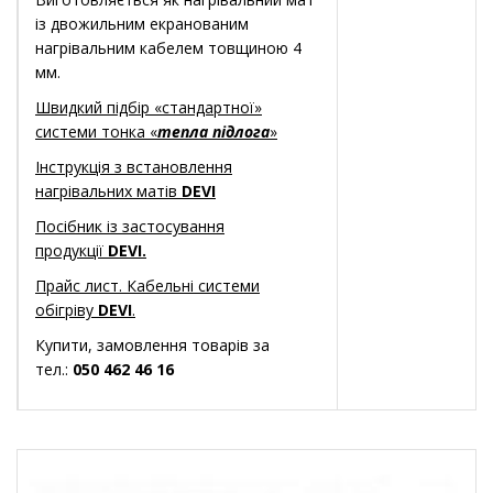
із двожильним екранованим
нагрівальним кабелем товщиною 4
мм.
Швидкий підбір «стандартної»
системи тонка «
тепла підлога
»
Інструкція з встановлення
нагрівальних матів
DEVI
Посібник із застосування
продукції
DEVI.
Прайс лист. Кабельні системи
обігріву
DEVI
.
Купити, замовлення товарів за
тел.:
050 462 46 16