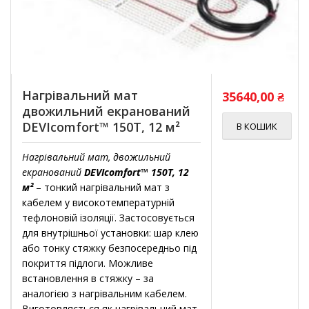
Нагрівальний мат
35640,00
₴
двожильний екранований
DEVIcomfort™ 150T, 12 м²
В КОШИК
Нагрівальний мат, двожильний
екранований
DEVIcomfort™ 150T, 12
м²
– тонкий нагрівальний мат з
кабелем у високотемпературній
тефлоновій ізоляції. Застосовується
для внутрішньої установки: шар клею
або тонку стяжку безпосередньо під
покриття підлоги. Можливе
встановлення в стяжку – за
аналогією з нагрівальним кабелем.
Виготовляється як нагрівальний мат