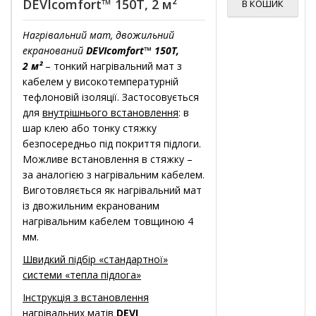
DEVIcomfort™ 150T, 2 м²
В КОШИК
Нагрівальний мат, двожильний
екранований
DEVIcomfort™ 150T,
2 м²
– тонкий нагрівальний мат з
кабелем у високотемпературній
тефлоновій ізоляції. Застосовується
для
внутрішнього встановлення
: в
шар клею або тонку стяжку
безпосередньо під покриття підлоги.
Можливе встановлення в стяжку –
за аналогією з нагрівальним кабелем.
Виготовляється як нагрівальний мат
із двожильним екранованим
нагрівальним кабелем товщиною 4
мм.
Швидкий підбір «стандартної»
системи «тепла підлога»
Інструкція з встановлення
нагрівальних матів
DEVI