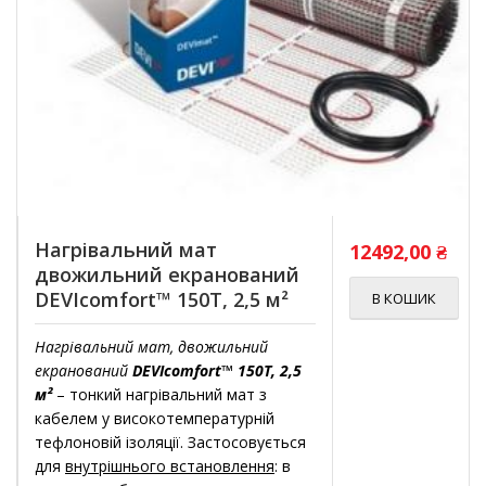
Нагрівальний мат
12492,00
₴
двожильний екранований
DEVIcomfort™ 150T, 2,5 м²
В КОШИК
Нагрівальний мат, двожильний
екранований
DEVIcomfort™ 150T, 2,5
м²
– тонкий нагрівальний мат з
кабелем у високотемпературній
тефлоновій ізоляції. Застосовується
для
внутрішнього встановлення
: в