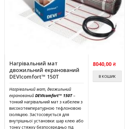
Нагрівальний мат
8040,00
₴
двожильний екранований
DEVIcomfort™ 150T
В КОШИК
Нагрівальний мат, двожильний
екранований
DEVIcomfort™ 150T
–
тонкий нагрівальний мат з кабелем з
високотемпературною тефлоновою
ізоляцією. Застосовується для
внутрішньої установки: шар клею або
тонку стяжку безпосередньо під