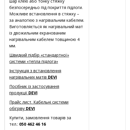
шар клею або тонку стяжку
безпосередньо під покриття підлоги.
Можливе встановлення в стяжку –
за аналогією з нагрівальним кабелем.
Виготовляється як нагрівальний мат
із двожильним екранованим
нагрівальним кабелем товщиною 4
мм.
Швидкий підбір «стандартної»
системи «тепла підлога»
Інструкція з встановлення
нагрівальних матів
DEVI
Посібник із застосування
продукції
DEVI
Прайс лист. Кабельні системи
обігріву
DEVI
Купити, замовлення товарів за
тел.:
050 462 46 16