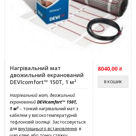
Нагрівальний мат
8040,00
₴
двожильний екранований
DEVIcomfort™ 150T, 1 м²
В КОШИК
Нагрівальний мат, двожильний
екранований
DEVIcomfort™ 150T,
1 м²
– тонкий нагрівальний мат з
кабелем у високотемпературній
тефлоновій ізоляції. Застосовується
для
внутрішнього встановлення
: в
шар клею або тонку стяжку