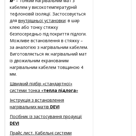
м²
– тонкий нагрівальний мат з
кабелем у високотемпературній
тефлоновій ізоляції. Застосовується
для
внутрішньої установки
: в шар
клею або тонку стяжку
безпосередньо під покриття підлоги.
Можливе встановлення в стяжку –
за аналогією з нагрівальним кабелем.
Виготовляється як нагрівальний мат
із двожильним екранованим
нагрівальним кабелем товщиною 4
мм.
Швидкий підбір «стандартної»
системи тонка «
тепла підлога
»
Інструкція з встановлення
нагрівальних матів
DEVI
Посібник із застосування продукції
DEVI
Прайс лист. Кабельні системи