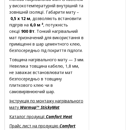
у високотемпературній внутрішній та
зовнішній ізоляції. Габарити мату –
0,5 х 12 м
, дозволяють встановити
підігрів на
6,0 м ²
, потужність
секції
900 Вт
. Тонкий нагрівальний
мат призначений для використання в
приміщенні в шар цементного клею,
безпосередньо під покриття підлоги.
Товщина нагрівального мату — 3 мм.
Невелика товщина кабелю, 1,8 мм,
не заважає встановлювати мат
безпосередньо в товщину
плиткового клею чи в
самовирівнюючий шар.
Інструкція по монтажу нагрівального
мату
Warmup™ StickyMat
Каталог продукції
Comfort Heat
Прайс лист на продукцію
Comfort