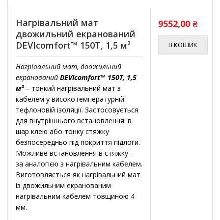
Нагрівальний мат
9552,00
₴
двожильний екранований
DEVIcomfort™ 150T, 1,5 м²
В КОШИК
Нагрівальний мат, двожильний
екранований
DEVIcomfort™ 150T, 1,5
м²
– тонкий нагрівальний мат з
кабелем у високотемпературній
тефлоновій ізоляції. Застосовується
для
внутрішнього встановлення
: в
шар клею або тонку стяжку
безпосередньо під покриття підлоги.
Можливе встановлення в стяжку –
за аналогією з нагрівальним кабелем.
Виготовляється як нагрівальний мат
із двожильним екранованим
нагрівальним кабелем товщиною 4
мм.