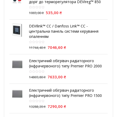
доріг до терморегулятора DEVIreg™ 850
535,00
₴
1069,00
₴
DEVIlink™ CC / Danfoss Link™ CC -
центральна панель системи керування
опаленням
7046,60
₴
11744,40
₴
Електричний обігрівач радіаторного
(інфрачервоного) типу Premier PRO 2000
7633,00
₴
14869,80
₴
Електричний обігрівач радіаторного
(інфрачервоного) типу Premier PRO 1500
7290,00
₴
13288,20
₴