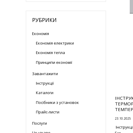
а
т
и
РУБРИКИ
Економія
Економія електрики
Економія тепла
Принципи економії
Завантажити
Інструкції
Каталоги
ІНСТРУ
Посібники з установок
ТЕРМОР
ТЕМПЕР
Прайс-листи
23.10.2025
Послуги
Інструкц
Це цікаво