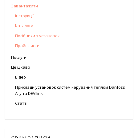
Завантажити
Інструкції
Каталоги
Посібники з установок
Прайс-листи
Послуги
Це цікаво
Відео
Приклади установок систем керування теплом Danfoss
Ally та DEVIlink
Статті