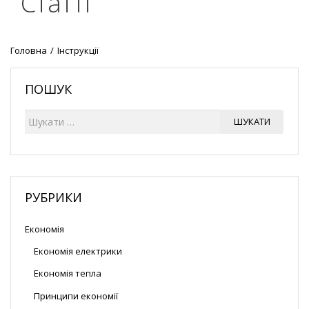
Статті
Головна
/
Інструкції
ПОШУК
Ш
ШУКАТИ
у
к
а
т
и
РУБРИКИ
Економія
Економія електрики
Економія тепла
Принципи економії