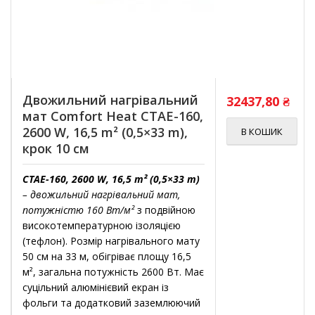
Двожильний нагрівальний
32437,80
₴
мат Comfort Heat CTAE-160,
2600 W, 16,5 m² (0,5×33 m),
В КОШИК
крок 10 см
CTAE-160, 2600 W, 16,5 m² (0,5×33 m)
– двожильний нагрівальний мат,
потужністю 160 Вт/м²
з подвійною
високотемпературною ізоляцією
(тефлон). Розмір нагрівального мату
50 см на 33 м, обігріває площу 16,5
м², загальна потужність 2600 Вт. Має
суцільний алюмінієвий екран із
фольги та додатковий заземлюючий