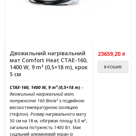
Двожильний нагрівальний
23659,20
₴
мат Comfort Heat CTAE-160,
1400 W, 9 m² (0,5×18 m), крок
В КОШИК
5 см
CTAE-160, 1400 W, 9 m² (0,5×18 m)
–
двожильний нагрівальний мат,
потужністю 160 Вт/м²
з подвійною
високотемпературною ізоляцією
(тефлон). Розмір нагрівального мату
50 см на 18 м, обігріває площу 9,0 м²,
загальна потужність 1400 Вт. Має
суцільний алюмінієвий екран із