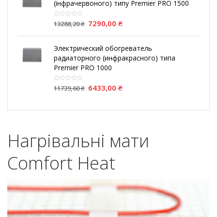
(інфрачервоного) типу Premier PRO 1500
7290,00
₴
13288,20
₴
Электрический обогреватель
радиаторного (инфракрасного) типа
Premier PRO 1000
6433,00
₴
11739,60
₴
Нагрівальні мати
Comfort Heat