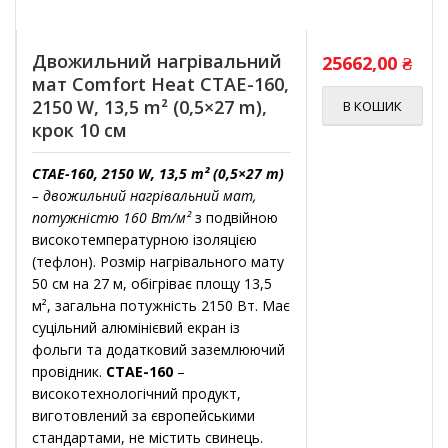
Двожильний нагрівальний
25662,00
₴
мат Comfort Heat CTAE-160,
2150 W, 13,5 m² (0,5×27 m),
В КОШИК
крок 10 см
CTAE-160, 2150 W, 13,5 m² (0,5×27 m)
– двожильний нагрівальний мат,
потужністю 160 Вт/м²
з подвійною
високотемпературною ізоляцією
(тефлон). Розмір нагрівального мату
50 см на 27 м, обігріває площу 13,5
м², загальна потужність 2150 Вт. Має
суцільний алюмінієвий екран із
фольги та додатковий заземлюючий
провідник.
CTAE-160
–
високотехнологічний продукт,
виготовлений за європейськими
стандартами, не містить свинець.