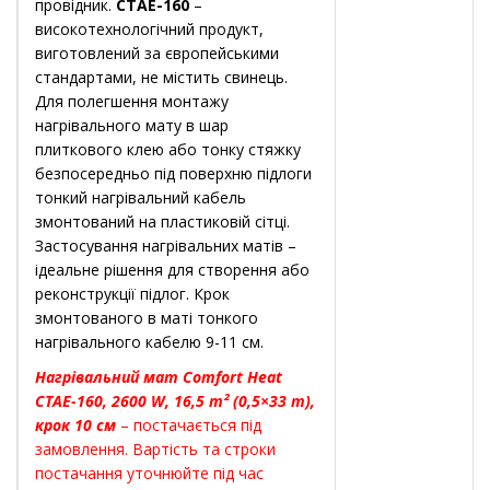
провідник.
CTAE-160
–
високотехнологічний продукт,
виготовлений за європейськими
стандартами, не містить свинець.
Для полегшення монтажу
нагрівального мату в шар
плиткового клею або тонку стяжку
безпосередньо під поверхню підлоги
тонкий нагрівальний кабель
змонтований на пластиковій сітці.
Застосування нагрівальних матів –
ідеальне рішення для створення або
реконструкції підлог. Крок
змонтованого в маті тонкого
нагрівального кабелю 9-11 см.
Нагрівальний мат Comfort Heat
CTAE-160, 2600 W, 16,5 m² (0,5×33 m),
крок 10 см
– постачається під
замовлення. Вартість та строки
постачання уточнюйте під час