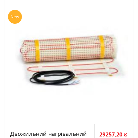
New
Двожильний нагрівальний
29257,20
₴