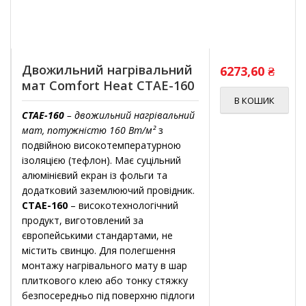
Двожильний нагрівальний
6273,60
₴
мат Comfort Heat CTAE-160
В КОШИК
CTAE-160
– двожильний нагрівальний
мат, потужністю 160 Вт/м²
з
подвійною високотемпературною
ізоляцією (тефлон). Має суцільний
алюмінієвий екран із фольги та
додатковий заземлюючий провідник.
CTAE-160
– високотехнологічний
продукт, виготовлений за
європейськими стандартами, не
містить свинцю. Для полегшення
монтажу нагрівального мату в шар
плиткового клею або тонку стяжку
безпосередньо під поверхню підлоги