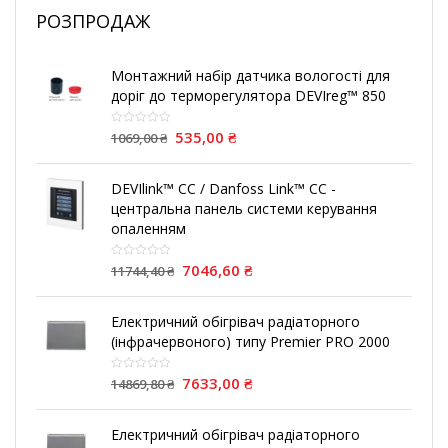
РОЗПРОДАЖ
Монтажний набір датчика вологості для
доріг до терморегулятора DEVIreg™ 850
535,00
₴
1069,00
₴
DEVIlink™ CC / Danfoss Link™ CC -
центральна панель системи керування
опаленням
7046,60
₴
11744,40
₴
Електричний обігрівач радіаторного
(інфрачервоного) типу Premier PRO 2000
7633,00
₴
14869,80
₴
Електричний обігрівач радіаторного