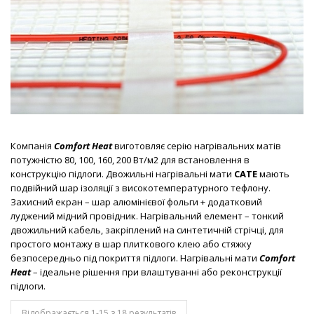
Компанія
Comfort Heat
виготовляє серію нагрівальних матів
потужністю 80, 100, 160, 200 Вт/м2 для встановлення в
конструкцію підлоги. Двожильні нагрівальні мати
CATE
мають
подвійний шар ізоляції з високотемпературного тефлону.
Захисний екран – шар алюмінієвої фольги + додатковий
луджений мідний провідник. Нагрівальний елемент – тонкий
двожильний кабель, закріплений на синтетичній стрічці, для
простого монтажу в шар плиткового клею або стяжку
безпосередньо під покриття підлоги. Нагрівальні мати
Comfort
Heat
– ідеальне рішення при влаштуванні або реконструкції
підлоги.
Відображається 1-15 з 18 результатів