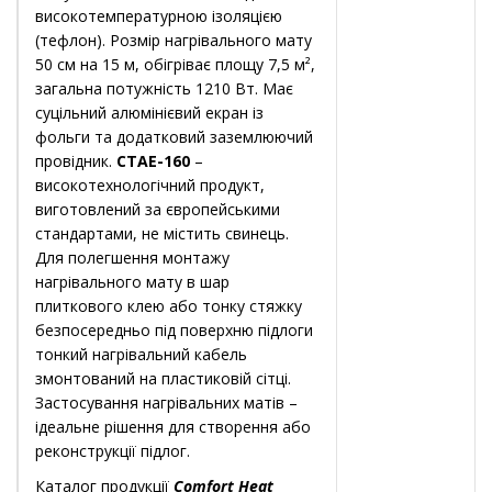
високотемпературною ізоляцією
(тефлон). Розмір нагрівального мату
50 см на 15 м, обігріває площу 7,5 м²,
загальна потужність 1210 Вт. Має
суцільний алюмінієвий екран із
фольги та додатковий заземлюючий
провідник.
CTAE-160
–
високотехнологічний продукт,
виготовлений за європейськими
стандартами, не містить свинець.
Для полегшення монтажу
нагрівального мату в шар
плиткового клею або тонку стяжку
безпосередньо під поверхню підлоги
тонкий нагрівальний кабель
змонтований на пластиковій сітці.
Застосування нагрівальних матів –
ідеальне рішення для створення або
реконструкції підлог.
Каталог продукції
Comfort Heat