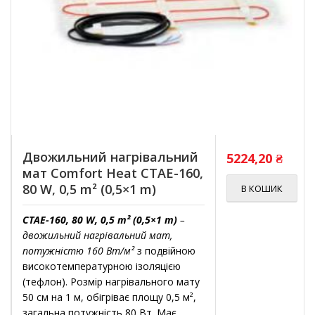
Двожильний нагрівальний
5224,20
₴
мат Comfort Heat CTAE-160,
80 W, 0,5 m² (0,5×1 m)
В КОШИК
CTAE-160, 80 W, 0,5 m² (0,5×1 m)
–
двожильний нагрівальний мат,
потужністю 160 Вт/м²
з подвійною
високотемпературною ізоляцією
(тефлон). Розмір нагрівального мату
50 см на 1 м, обігріває площу 0,5 м²,
загальна потужність 80 Вт. Має