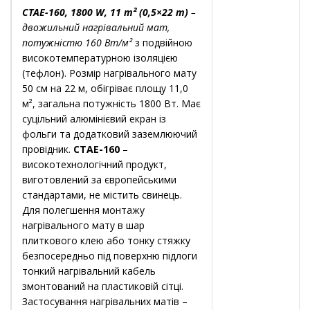
CTAE-160, 1800 W, 11 m² (0,5×22 m)
–
двожильний нагрівальний мат,
потужністю 160 Вт/м²
з подвійною
високотемпературною ізоляцією
(тефлон). Розмір нагрівального мату
50 см на 22 м, обігріває площу 11,0
м², загальна потужність 1800 Вт. Має
суцільний алюмінієвий екран із
фольги та додатковий заземлюючий
провідник.
CTAE-160
–
високотехнологічний продукт,
виготовлений за європейськими
стандартами, не містить свинець.
Для полегшення монтажу
нагрівального мату в шар
плиткового клею або тонку стяжку
безпосередньо під поверхню підлоги
тонкий нагрівальний кабель
змонтований на пластиковій сітці.
Застосування нагрівальних матів –