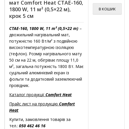
мат Comfort Heat CTAE-160,
1800 W, 11 м² (0,5×22 м),
В КОШИК
крок 5 см
CTAE-160, 1800 W, 11 m² (0,5×22 m)
–
двожильний нагрівальний мат,
потужністю 160 Вт/м² з подвійною
високотемпературною ізоляцією
(тефлон). Розмір нагрівального мату
50 см на 22 м, обігріває площу 11,0
м², загальна потужність 1800 Вт. Має
суцільний алюмінієвий екран із
фольги та додатковий заземлюючий
провідник.
Каталог продукції
Comfort Heat
Прайс лист на продукцію
Comfort
Heat
Купити, замовлення товарів за
тел.:
050 462 46 16