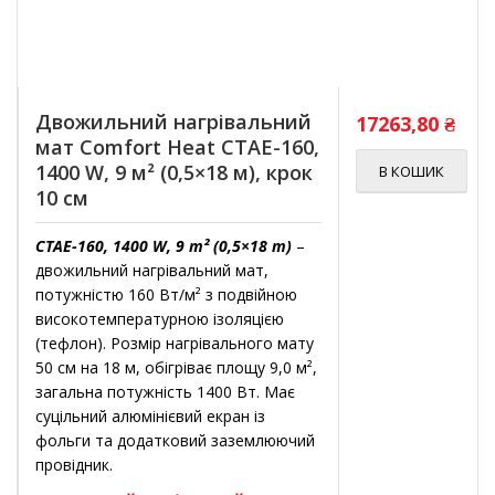
Двожильний нагрівальний
17263,80
₴
мат Comfort Heat CTAE-160,
1400 W, 9 м² (0,5×18 м), крок
В КОШИК
10 см
CTAE-160, 1400 W, 9 m² (0,5×18 m)
–
двожильний нагрівальний мат,
потужністю 160 Вт/м² з подвійною
високотемпературною ізоляцією
(тефлон). Розмір нагрівального мату
50 см на 18 м, обігріває площу 9,0 м²,
загальна потужність 1400 Вт. Має
суцільний алюмінієвий екран із
фольги та додатковий заземлюючий
провідник.