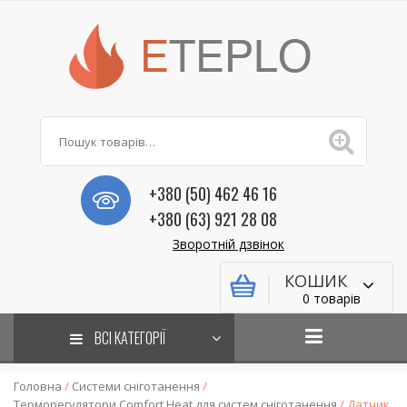
+380 (50) 462 46 16
+380 (63) 921 28 08
Зворотній дзвінок
КОШИК
0 товарів
ВСІ КАТЕГОРІЇ
Головна
/
Системи сніготанення
/
Терморегулятори Comfort Heat для систем сніготанення
/ Датчик