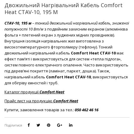
Двожильний Нагрівальний Кабель Comfort
Heat CTAV-10, 195 М
CTAV-10, 195 м
– тонкий двожильний нагрівальний кабель, зниженої
потужності 10 Вт/м
з подвійним захисним екраном (алюмінієва
фольга + плетений екран з луджених мідних провідників).
Внутрішня ізоляція нагрівальних жил виготовлена з
високотемпературного фторполімеру (тефлону). Тонкий
двожильний нагрівальний кабель
Comfort Heat CTAV-10
має
ефект пам’яті і використовується для систем «тепла підлога»,
систем повного електричного опалення. Часто використовують
під дерев’яні покриття (ламінат, паркет, дошка). Також,
нагрівальний кабель
Comfort Heat CTAV-10
, використовується
для обігріву ємностей і труб.
Каталог продукції
Comfort Heat
Прайс лист на продукцію
Comfort Heat
Купити, замовлення товарів за тел.:
050 462 46 16
Поділитися