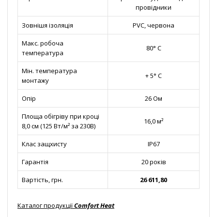
провідники
Зовнішя ізоляція
PVC, червона
Макс. робоча
80° С
температура
Мін. температура
+ 5° С
монтажу
Опір
26 Ом
Площа обігріву при кроці
16,0 м²
8,0 см (125 Вт/м² за 230В)
Клас защхисту
IP67
Гарантія
20 років
Вартість, грн.
26 611,80
Каталог продукції
Comfort Heat