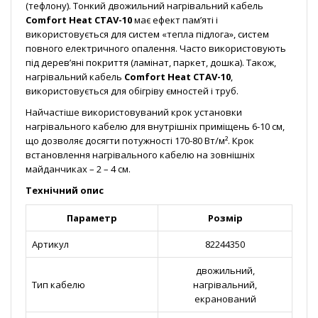
(тефлону). Тонкий двожильний нагрівальний кабель
Comfort Heat CTAV-10
має ефект пам’яті і
використовується для систем «тепла підлога», систем
повного електричного опалення. Часто використовують
під дерев’яні покриття (ламінат, паркет, дошка). Також,
нагрівальний кабель
Comfort Heat CTAV-10
,
використовується для обігріву ємностей і труб.
Найчастіше використовуваний крок установки
нагрівального кабелю для внутрішніх приміщень 6-10 см,
що дозволяє досягти потужності 170-80 Вт/м². Крок
встановлення нагрівального кабелю на зовнішніх
майданчиках – 2 – 4 см.
Технічний опис
Параметр
Розмір
Артикул
82244350
двожильний,
Тип кабелю
нагрівальний,
екранований