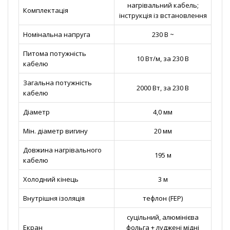
нагрівальний кабель;
Комплектація
інструкція із встановлення
Номінальна напруга
230 В ~
Питома потужність
10 Вт/м, за 230 В
кабелю
Загальна потужність
2000 Вт, за 230 В
кабелю
Діаметр
4,0 мм
Мін. діаметр вигину
20 мм
Довжина нагрівального
195 м
кабелю
Холодний кінець
3 м
Внутрішня ізоляція
тефлон (FEP)
суцільний, алюмінієва
Екран
фольга + луджені мідні