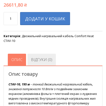
26611,80
₴
Кількість
ДОДАТИ У КОШИК
Категорія:
Двожильний нагрівальний кабель Comfort Heat
CTAV-10
ОПИС
ВІДГУКИ (0)
Опис товару
CTAV-10, 195 м
– тонкий двожильний нагрівальний кабель,
зниженої потужності 10 Вт/м
з подвійним захисним
екраном (алюмінієва фольга + плетений екран з луджених
мідних провідників). Внутрішня ізоляція нагрівальних жил
виготовлена з високотемпературного фторполімеру