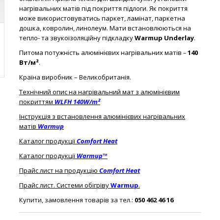
нагрівальних матів під покриття підлоги. Як покриття
може використовуватись паркет, ламінат, паркетна
дошка, ковролин, линолеум. Мати встановлюються на
тепло- та звукоізоляційну підкладку
Warmup Underlay
.
Питома потужність алюмінієвих нагрівальних матів
–
140
Вт/м²
.
Країна виробник – Великобританія.
Технічний опис на нагрівальний мат з алюмінієвим
покриттям
WLFH 140W/m²
Інструкція з встановлення алюмінієвих нагрівальних
матів
Warmup
Каталог продукції
Comfort Heat
Каталог продукції
Warmup™
Прайс лист на продукцію
Comfort Heat
Прайс лист. Системи обігріву
Warmup
.
Купити, замовлення товарів за тел.:
050 462 46 16