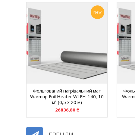
New
Фольгований нагрівальний мат
Фоль
Warmup Foil Heater WLFH-140, 10
Warmu
м² (0,5 х 20 м)
26836,80
₴
БРЕНДИ