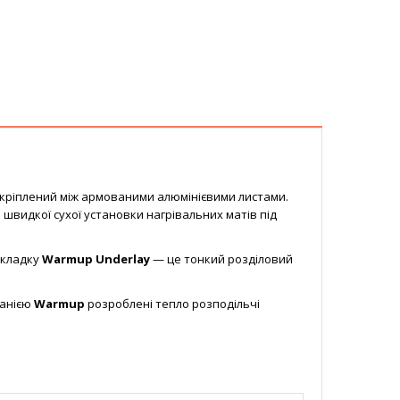
кріплений між армованими алюмінієвими листами.
швидкої сухої установки нагрівальних матів під
дкладку
Warmup Underlay
— це тонкий розділовий
мпанією
Warmup
розроблені тепло розподільчі