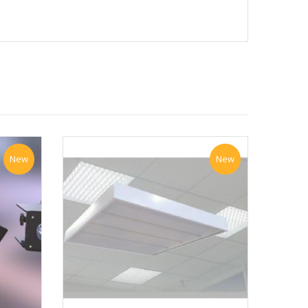
New
New