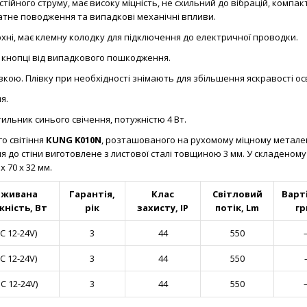
тійного струму, має високу міцність, не схильний до вібрацій, компакт
ратне поводження та випадкові механічні впливи.
хні, має клемну колодку для підключення до електричної проводки.
є кнопці від випадкового пошкодження.
кою. Плівку при необхідності знімають для збільшення яскравості ос
я.
ильник синього свічення, потужністю 4 Вт.
го світіння
КUNG K010N
, розташованого на рухомому міцному метале
ння до стіни виготовлене з листової сталі товщиною 3 мм. У складено
 70 х 32 мм.
оживана
Гарантія,
Клас
Світловий
Варт
ність, Вт
рік
захисту, IP
потік, Lm
гр
DC 12-24V)
3
44
550
DC 12-24V)
3
44
550
C 12-24V)
3
44
550