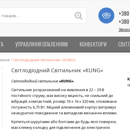
+380 
+380 
Зворо
ГА
УПРАВЛІННЯ ОПАЛЕННЯМ
КОНВЕКТОРИ
СВІТ
лення
/ Світлодіодний світильник «KUNG»
Світлодіодний Світильник «KUNG»
К
Світлодіодний світильник
«KUNG».
с
Світильник розрахований на живлення в 22 – 29 В
постійного струму, має високу міцність, не схильний до
вібрацій, компактний, розмір 16 х 16 х 320 мм, споживана
потужність 6,75 Вт. Міцний алюмінієвий корпус витримує
неакуратне поводження та випадкові механічні впливи.
Кріпиться шурупами або болтами до будь-якої поверхні,
має клемну колодку для підключення до електричної