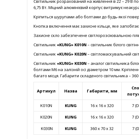
Світильник розрахований на живлення в 22 – 29 В пос
6,75 Вт. Міцний алюмінієвий корпус витримує неаку
Кріпиться шурупами або болтами до будь-якої повер
Кнопка включення має захисне кільце, яке запобіга
Захисне скло забезпечене світлорозсіювальною плів
Світильник
«KUNG»
K010N
– світильник білого світінн
Світильник
«KUNG» K020N
– світломаскувальний світ
Світильник
«KUNG» K030N
– аналог світильника біло
болтами М6 на залізній осі діаметром 10 мм. Кріпле
багато місця. Габарити складеного світильника – 360 х
Сп
Артикул
Назва
Габарити, мм
потуж
K010N
KUNG
16 x 16 x 320
7 (
K020N
KUNG
16 x 16 x 320
7 (
K030N
KUNG
360 х 70 х 32
7 (D