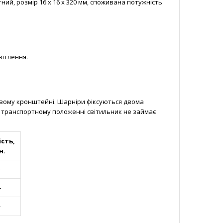
ний, розмір 16 х 16 х 320 мм, споживана потужність
вітлення.
вому кронштейні. Шарніри фіксуються двома
му транспортному положенні світильник не займає
ість,
н.
–
–
–