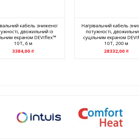
івальний кабель зниженої
Нагрівальний кабель зни
тужності, двожильний із
потужності, двожильний
льним екраном DEVIflex™
суцільним екраном DEVI
10T, 6 м
10T, 200 м
3384,00
₴
28332,00
₴