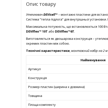
Опис товару
Утеплювач
DEVIcell™
– монтажні пластини для встано
Система “тепла підлога” для внутрішньої установки.
Максимальна потужність, що встановлюється 100 Вт/
DEVIflex™ 10T
або
DEVIflex™6T
.
Виготовляється як двошарова конструкція – утеплюв
окремих пластин між собою.
Технічні характеристики
,
монтажний набір на 2 м 
Найменування
Артикул
Конструкція
Розмер пластин (ширина х довжина)
Товщина
Площа комплекту