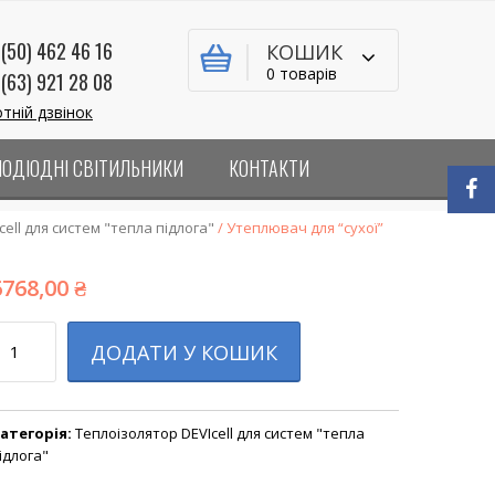
(50) 462 46 16
КОШИК
0 товарів
(63) 921 28 08
тній дзвінок
ЛОДІОДНІ СВІТИЛЬНИКИ
КОНТАКТИ
ell для систем "тепла підлога"
/ Утеплювач для “сухої”
6768,00
₴
ількість
ДОДАТИ У КОШИК
атегорія:
Теплоізолятор DEVIcell для систем "тепла
ідлога"