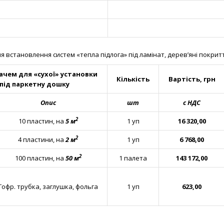
 встановлення систем «тепла підлога» під ламінат, дерев’яні покритт
чем для «сухої» установки
Кількість
Вартість, грн
під паркетну дошку
Опис
шт
с НДС
2
10 пластин, на
5 м
1 уп
16 320,00
2
4 пластини, на
2 м
1 уп
6 768,00
2
100 пластин, на
50 м
1 палета
143 172,00
Гофр. трубка, заглушка, фольга
1 уп
623,00