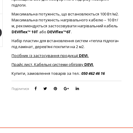
підлоги.
Максимальна потужність, що встановлюється 100 Вт/м2.
Максимальна потужність нагрівального кабелю – 10 Вт/
м, рекомендується застосовувати нагрівальний кабель
DEVIflex™ 10T
або
DEVIflex™6T
.
Набір пластин для встановлення систем «тепла підлога»
під ламінат, дерев’яні покпити на 2 м2.
Посібник із застосування продукції
DEVI.
Прайс лист. Кабельні системи обігріву
DEVI
.
Купити, замовлення товарів за тел.:
050 462 46 16
Поділитися