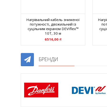
Нагрівальний кабель зниженої
Нагр
потужності, двожильний із
по
суцільним екраном DEVIflex™
суці
10T, 30 м
6516,00
₴
БРЕНДИ