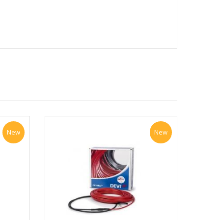
New
New