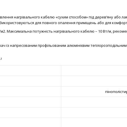
влення нагрівального кабелю «сухим способом» під дерев’яну або ла
 Використовуються для повного опалення приміщень або для комфортно
м2. Максимальна потужність нагрівального кабелю – 10 Вт/м, реком
ач із напресованим профільованим алюмінієвим теплорозподільним п
²
пінополісти