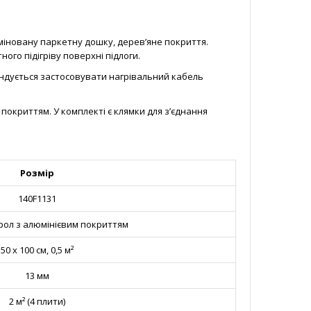
міновану паркетну дошку, дерев’яне покриття.
го підігріву поверхні підлоги.
ендується застосовувати нагрівальний кабель
окриттям. У комплекті є клямки для з’єднання
Розмір
140F1131
рол з алюмінієвим покриттям
50 х 100 см, 0,5 м²
13 мм
2 м² (4 плити)