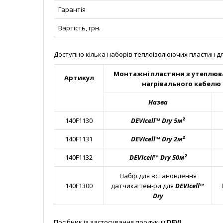
Гарантія
Вартість, грн.
Доступно кілька наборів теплоізолюючих пластин для
Монтажні пластини з утеплюва
Артикул
нагрівального кабелю 
Назва
140F1130
DEVIcell™ Dry 5м²
140F1131
DEVIcell™ Dry 2м²
140F1132
DEVIcell™ Dry 50м²
Набір для встановлення
140F1300
датчика тем-ри для
DEVIcell™
Dry
Посібник із застосування продукції
DEVI.