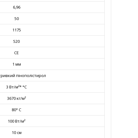
6,96
50
1175
520
CE
1 мм
тривкий пінополістирол
3 Вт/м²* °С
3670 кг/м²
80° С
100 Вт/м²
10 см