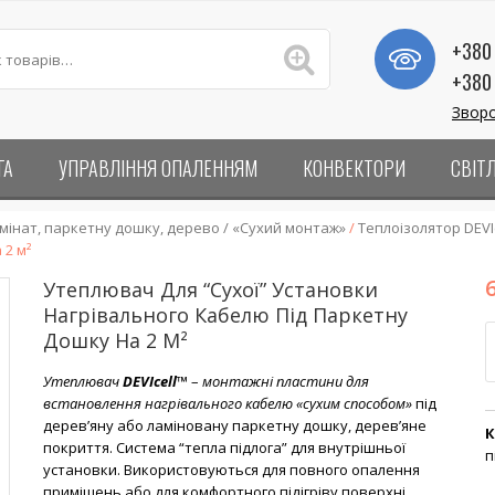
+380 
+380 
Зворо
ГА
УПРАВЛІННЯ ОПАЛЕННЯМ
КОНВЕКТОРИ
СВІТ
амінат, паркетну дошку, дерево / «Сухий монтаж»
/
Теплоізолятор DEVIc
 2 м²
Утеплювач Для “сухої” Установки
Нагрівального Кабелю Під Паркетну
К
Дошку На 2 М²
Утеплювач
DEVIcell™
–
монтажні пластини для
встановлення нагрівального кабелю «сухим способом»
під
дерев’яну або ламіновану паркетну дошку, дерев’яне
К
покриття. Система “тепла підлога” для внутрішньої
п
установки. Використовуються для повного опалення
приміщень або для комфортного підігріву поверхні