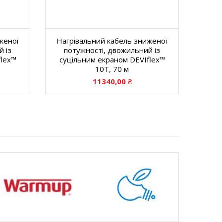
женої
Нагрівальний кабель зниженої
 із
потужності, двожильний із
flex™
суцільним екраном DEVIflex™
10T, 70 м
11340,00
₴