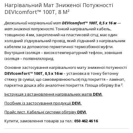
Нагрівальний Мат Зниженої Потужності
DEVIcomfort™ 100T, 8 М²
Двожильний нагрівальний мат
DEVIcomfort™ 100Т, 0,5 х 16 м
—
мат зниженої потужності.
Тонкий нагрівальний кабель,
товщиною 4 мм, закріплений на пластиковій сітці, має один
холодний з’єднувальний провід, який з’єднаний з нагрівальним
кабелем за допомогою герметичної термозбіжної муфти.
Внутрішня ізоляція – високотемпературний тефлон, зовнішня
ізоляція – полівінілхлорид.
Основне застосування нагрівального мату зниженої потужності
DEVIcomfort™ 100Т, 0,5 х 16 м
– установка в тонку бетонну
стяжку (в суміші, що самовирівнюються) під покриття – ламінат,
паркетна дошка або аналогічні покриття. Площа обігріву 8 м ².
Інструкція з встановлення нагрівальних матів
DEVI
.
Посібник із застосування продукції
DEVI.
Прайс лист. Кабельні системи обігріву
DEVI
.
Купити, замовлення товарів за тел.:
050 462 46 16