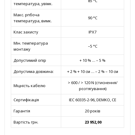
85 °C
температура, увімк.
Макс. рпбоча
90 °C
температура, вимк.
Клас захисту
IPX7
Мін. температура
–5 °C
монтажу
Допустимий опір
+ 10 % … – 5 %
Допустима довжина:
+ 2 % + 10 см … – 2 % – 10 см
> 600 / > 120 N (стиснення/
Міцність кабелю
розтягування)
Сертифікація
IEC 60335-2-96, DEMKO, CE
Гарантія
20 років
Вартість грн.
23 952,00