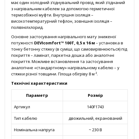
має один холодний з’єднувальний провід, який з’єднаний
з нагрівальним кабелем за допомогою герметичної
термозбіжної муфти. Внутрішня ізоляція –
високотемпературний тефлон, зовнішня ізоляція –
полівінілхлорид.
Основне застосування нагрівального мату зниженої
потужності
DEVIcomfort™ 100Т, 0,5 х 16 м
– установка в
тонку бетонну стяжку (в суміші, що самовирівнюються) під
покриття – ламінат, паркетна дошка або аналогічні
покриття. Можливе встановлення та застосування
аналогічне «стандартному» нагрівальному кабелю – у
стяжки різної товщини. Площа обігріву 8 м ².
Технічні характеристики
Параметр
Розмір
Артикул
140F1743
Тип кабелю
двожильний, екранований
Номінальна напруга
~ 230 В