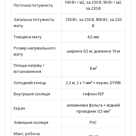
100 Вт / м2, за 230 В, 90 Вт / м2,
Поточна потужність
за 220 В
Загальна потужність
730 Вт, за 230 В, 800 Вт, за 220
мату
В
Товщина мату
4,5 мм
Розмір нагрівального
ширина 0,5 м, довжина 16 м
мату
Площа нагріву /
8 м²
встановлення
Холодний кінець
2,3 м, 2 х 1 мм² + екран, DTWB
Внутрішня ізоляція
тефлон FEP
алюмінієва фольга + мідний
Екран
провідник 0,5 мм²
Зовнішня ізоляція
PVС
Макс. робоча