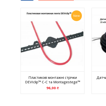
New
Пластикові монтажні стрічки
Датчи
DEVIclip™ C-C та Montagestege™
96,00
₴