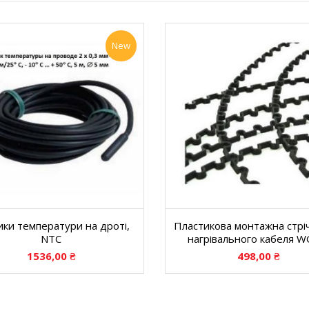
New
ки температури на дроті,
Пластикова монтажна стрі
NTC
нагрівального кабеля 
1536,00
₴
498,00
₴