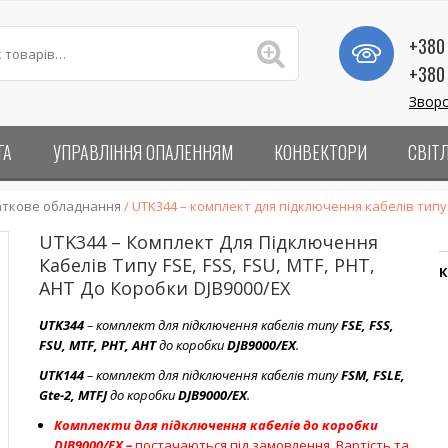
+380 
+380 
Зворо
ГА
УПРАВЛІННЯ ОПАЛЕННЯМ
КОНВЕКТОРИ
СВІТ
даткове обладнання
/ UTK344 – комплект для підключення кабелів типу F
UTK344 – Комплект Для Підключення
Кабелів Типу FSE, FSS, FSU, MTF, PHT,
К
AHT До Коробки DJB9000/EX
UTK344
– комплект для підключення кабелів типу
FSE, FSS,
FSU, MTF, PHT, AHT
до коробки
DJB9000/EX
.
UTK144
– комплект для підключення кабелів типу
FSM, FSLE,
Gte-2, MTFJ
до коробки
DJB9000/EX
.
Комплекти для підключення кабелів до коробки
DJB9000/EX –
постачаються під замовлення. Вартість та