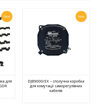
New
New
чка для
DJB9000/EX – сполучна коробка
WGDR
для комутації саморегулівних
кабелів