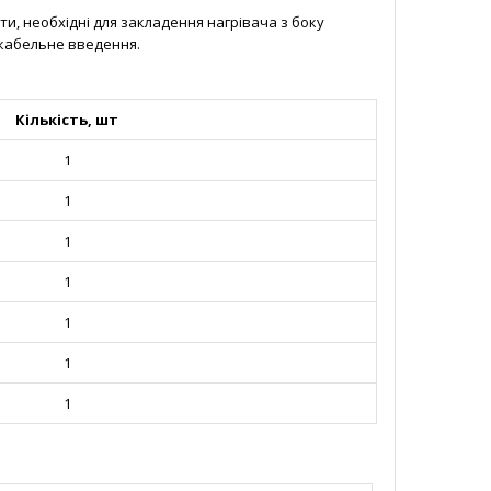
и, необхідні для закладення нагрівача з боку
 кабельне введення.
Кількість, шт
1
1
1
1
1
1
1