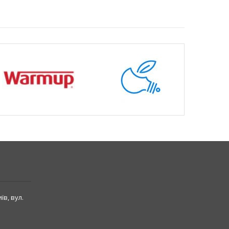
їв, вул.