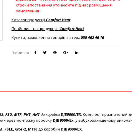
строки постачання уточнюйте під час розміщення
замовлення.
Каталог продукції
Comfort Heat
Прайс лист на продукцію
Comfort Heat
Купити, замовлення товарів за тел.:
050 462 46 16
Поділитися
SS, FSU, MTF, PHT, AHT
до коробки
DJB9000/EX
.
Комплект призначений дл
ння через монтажну коробку
DJB9000/Ex
, у вибухозахищеному виконан
M, FSLE, Gte-2, MTFJ
до коробки
DJB9000/EX
.