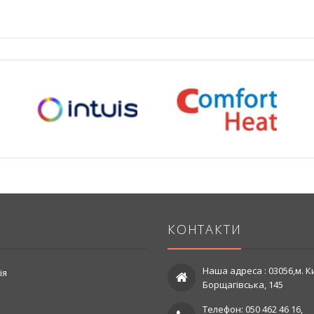
КОНТАКТИ
Наша адреса : 03056,м. Ки
ія
Борщагівська, 145
Телефон: 050 462 46 16,