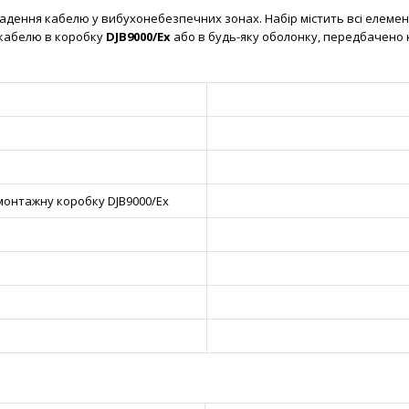
дення кабелю у вибухонебезпечних зонах. Набір містить всі елемент
 кабелю в коробку
DJB9000/Ex
або в будь-яку оболонку, передбачено
монтажну коробку DJB9000/Ex