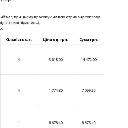
ний час, при цьому враховуючи всю отриману теплову
ід «теплої підлоги»…).
о.
Кількість шт.
Ціна од. грн.
Сума грн.
4
3 618,00
14 472,00
4
1 774,80
7 099,20
1
8 678,40
8 678,40