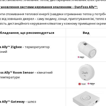
тановлення системи керування опаленням – Danfoss Ally™:
ти споживання теплової енергії (завдяки отриманню тепла у потріб
 від зовнішніх джерел – саму людину, сонце, приготування їжі, тепло в
ість дистанційного керування кліматом у кожному приміщенні окрем
бладнання, що рекомендується
Вид
s
Ally
™
Zigbee
– терморегулятор
орний
ss
Ally
™
Room
Sensor
– кімнатний
 температури
 Ally™ Gateway
– шлюз