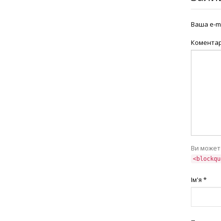
Ваша e-m
Комента
Ви может
<blockqu
Ім'я
*