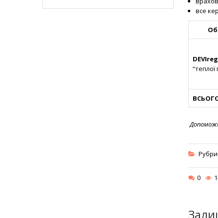
врахов
все ке
Об
DEVIreg
“теплої 
ВСЬОГ
Допоможе
Рубри
0
1
Зали