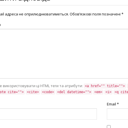
ail адреса не оприлюднюватиметься.
Обов’язкові поля позначені
*
р
е використовувати ці HTML теги та атрибути:
<a href="" title="">
ote cite="">
<cite>
<code>
<del datetime="">
<em>
<i>
<q cit
Email
*