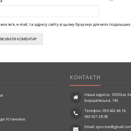
ня
моє ім'я, e-mail, та адресу сайту в цьому браузері для моїх подальших
КОНТАКТИ
Наша адреса : 03056,м. Ки
ія
Борщагівська, 145
Телефон: 050 462 46 16,
063 921 28 08
ди Установок
Email: spro.toe@gmail.co