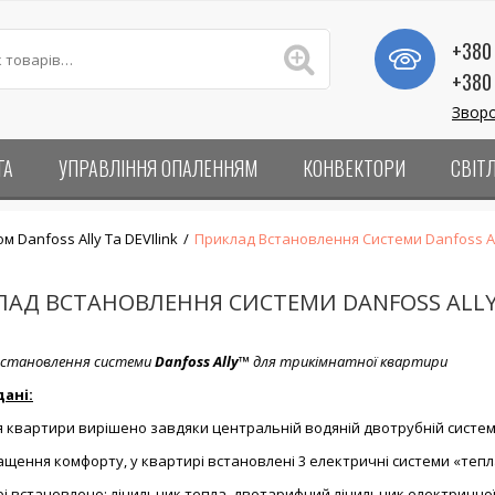
+380 
+380 
Зворо
ГА
УПРАВЛІННЯ ОПАЛЕННЯМ
КОНВЕКТОРИ
СВІТ
Danfoss Ally Та DEVIlink
/
Приклад Встановлення Системи Danfoss Al
ЛАД ВСТАНОВЛЕННЯ СИСТЕМИ DANFOSS ALLY
встановлення системи
Danfoss Ally™
для
три
кімнатної квартири
дані:
 квартири вирішено завдяки центральній водяній двотрубній системі 
щення комфорту, у квартирі встановлені 3 електричні системи «тепла п
і встановлено: лічильник тепла, двотарифний лічильник електричної 