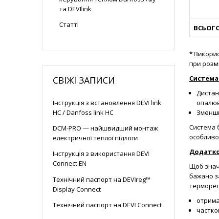
та DEVIlink
Статті
ВСЬОГ
*
Викори
при розм
Система
СВІЖІ ЗАПИСИ
Дистан
Інструкція з встановлення DEVI link
опалюв
HC / Danfoss link HC
Зменши
Система 
DCM-PRO — найшвидший монтаж
особливо
електричної теплої підлоги
Д
одатко
Інструкція з використання DEVI
Connect EN
Щоб знач
бажано з
Технічний паспорт на DEVIreg™
терморег
Display Connect
отрима
Технічний паспорт на DEVI Connect
частко