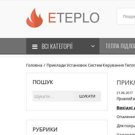
ВСІ КАТЕГОРІЇ
ТЕПЛА ПІДЛО
Головна
/
Приклади Установок Систем Керування Теплом 
ПОШУК
ПРИК
21.06.2017
Ш
ШУКАТИ
Приклад 
у
к
Вихідні 
а
Опалення
т
и
Для покра
РУБРИКИ
У квартир