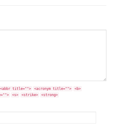
<abbr title="">
<acronym title="">
<b>
e="">
<s>
<strike>
<strong>