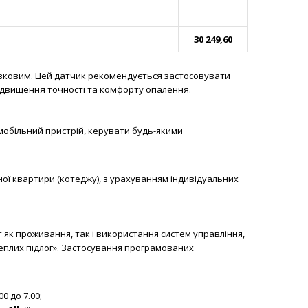
30 249
,
6
0
язковим. Цей датчик рекомендується застосовувати
ідвищення точності та комфорту опалення.
обільний пристрій, керувати будь-якими
ої квартири (котеджу), з урахуванням індивідуальних
як проживання, так і використання систем управління,
еплих підлог». Застосування програмованих
0 до 7.00;