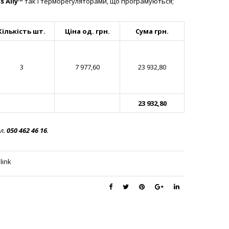
s Ally™
так і терморегуляторами, що програмуються;
Кількість шт.
Ціна од. грн.
Сума грн.
3
7 977,60
23 932,80
23 932,80
л.
050 462 46 16
.
link