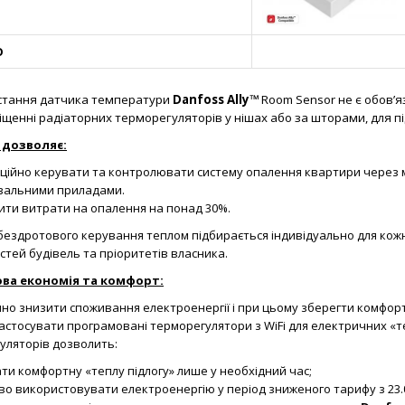
О
стання датчика температури
Danfoss
Ally
™
Room Sensor не є обов’
іщенні радіаторних терморегуляторів у нішах або за шторами, для п
 дозволяє:
ційно керувати та контролювати систему опалення квартири через м
альними приладами.
ти витрати на опалення на понад 30%.
бездротового керування теплом підбирається індивідуально для кожн
стей будівель та пріоритетів власника.
ва економія та комфорт:
но знизити споживання електроенергії і при цьому зберегти комфорт 
астосувати програмовані терморегулятори з WiFi для електричних «т
уляторів дозволить:
ти комфортну «теплу підлогу» лише у необхідний час;
во використовувати електроенергію у період зниженого тарифу з 23.0