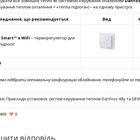
увати все зовнішнє тепло як системою керування опаленням
Danfos
рування теплом (опалення + «тепла підлога») – на одному пристрої.
ладнання, що рекомендується
Вид
Smart
™
з
WiFi
– терморегулятор для
підлоги”
О
мо підібрати оптимальну конфігурацію обладнання, телефонуйте за те
ки:
Приклади установок систем керування теплом Danfoss Ally та DEVI
469
0
шити відповідь