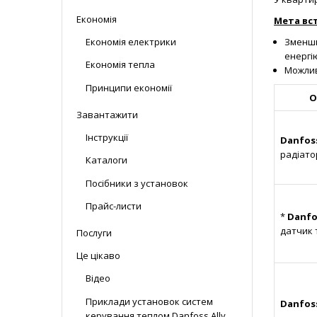
Економія
Мета вс
Зменши
Економія електрики
енергію
Економія тепла
Можлив
Принципи економії
О
Завантажити
Інструкції
Danfos
радіат
Каталоги
Посібники з установок
Прайс-листи
*
Danfo
датчик
Послуги
Це цікаво
Відео
Приклади установок систем
Danfoss
керування теплом Danfoss Ally