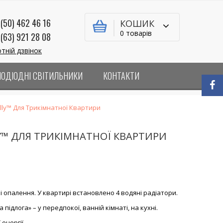
(50) 462 46 16
КОШИК
0 товарів
(63) 921 28 08
тній дзвінок
ЛОДІОДНІ СВІТИЛЬНИКИ
КОНТАКТИ
ly™ Для Трикімнатної Квартири
™ ДЛЯ ТРИКІМНАТНОЇ КВАРТИРИ
опалення. У квартирі встановлено 4 водяні радіатори.
ідлога» – у передпокої, ванній кімнаті, на кухні.
енергії.