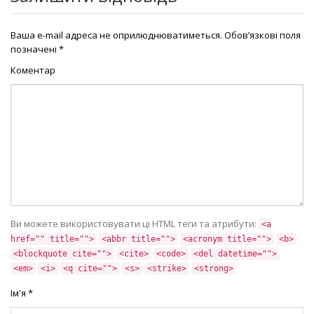
Ваша e-mail адреса не оприлюднюватиметься.
Обов’язкові поля
позначені
*
Коментар
Ви можете використовувати ці HTML теги та атрибути:
<a
href="" title="">
<abbr title="">
<acronym title="">
<b>
<blockquote cite="">
<cite>
<code>
<del datetime="">
<em>
<i>
<q cite="">
<s>
<strike>
<strong>
Ім'я
*