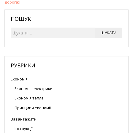
Дорогах
ПОШУК
Ш
ШУКАТИ
у
к
а
т
и
РУБРИКИ
Економія
Економія електрики
Економія тепла
Принципи економії
Завантажити
Інструкції