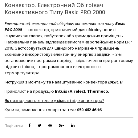
Конвектор. Електронний Обігрівач
Конвективного Типу Basic PRO 2000
Електронний, електричний обігрівач конвективного типу
Basic
PRO 2000
— конвектор, призначений для обігріву нових і
існуючих житлових, побутових або громадських приміщень.
Нагрівальна панель відповідає вимогам європейських норм ERP
2018. Застосовується для швидкого нагрівання приміщень.
Економно використовує електричну енергію завдяки: – 3-м
встановленим програмам нагріву, – відключення при раптовому
відкритті вікна, – програмованого електронного
терморегулятора.
Інструкція з монтажу та налаштуванню конвектора
BASIC D
Прайс лист на продукцію
Intuis (Airelec), Thermeco
.
Як розподіляється тепло у кімнаті від конвектора?
Купити, замовлення товарів за тел.:
050 462 46 16
Поділитися