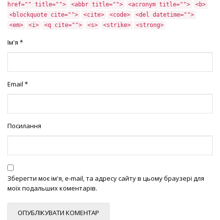
href="" title="">
<abbr title="">
<acronym title="">
<b>
<blockquote cite="">
<cite>
<code>
<del datetime="">
<em>
<i>
<q cite="">
<s>
<strike>
<strong>
Ім'я
*
Email
*
Посилання
Зберегти моє ім'я, e-mail, та адресу сайту в цьому браузері для
моїх подальших коментарів.