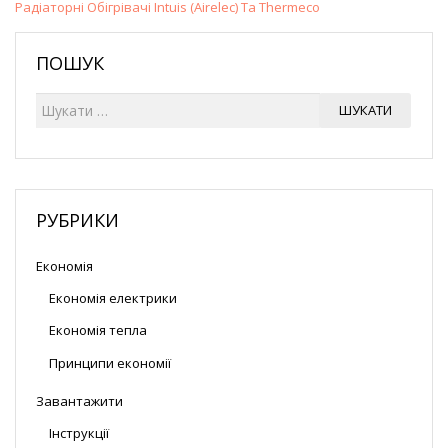
Радіаторні Обігрівачі Intuis (Airelec) Та Thermeco
ПОШУК
Ш
ШУКАТИ
у
к
а
т
и
РУБРИКИ
Економія
Економія електрики
Економія тепла
Принципи економії
Завантажити
Інструкції