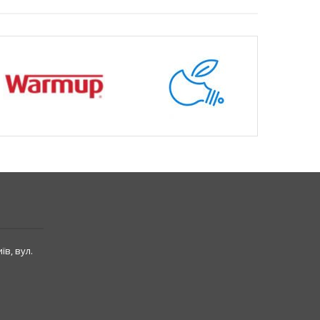
їв, вул.