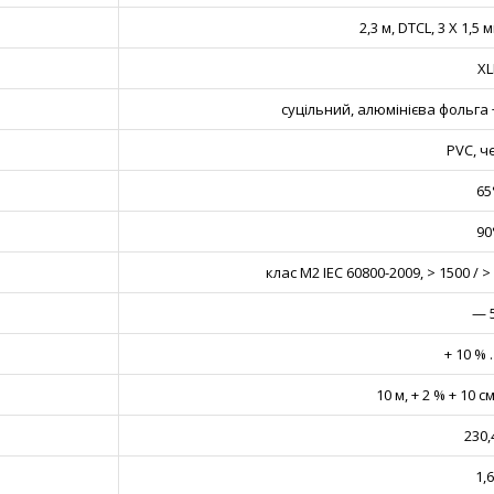
2,3 м, DTCL, 3 X 1,5
XL
суцільний, алюмінієва фольга 
PVC, ч
65
90
клас M2 IEC 60800-2009, > 1500 /
— 5
+ 10 % 
10 м, + 2 % + 10 
230,
1,6