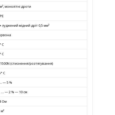
 мм², монолітні дроти
PE
+ луджений мідний дріт 0,5 мм²
ервона
° С
° С
 > 1500N (стиснення/розтягування)
° С
… — 5 %
см … — 2 % — 10 см
4 Ом
 м²