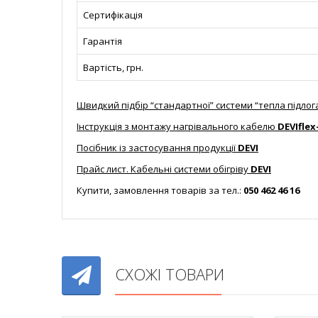
Сертифікація
Гарантія
Вартість, грн.
Швидкий підбір “стандартної” системи “тепла підлог
Інструкція з монтажу нагрівального кабелю
DEVIflex
Посібник із застосування продукції
DEVI
Прайс лист. Кабельні системи обігріву
DEVI
Купити, замовлення товарів за тел.:
050 462 46 16
СХОЖІ ТОВАРИ