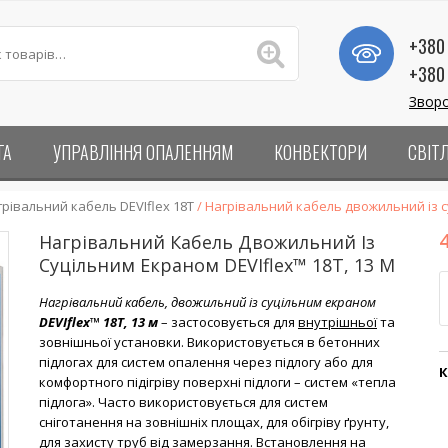
+380 
+380 
Зворо
ГА
УПРАВЛІННЯ ОПАЛЕННЯМ
КОНВЕКТОРИ
СВІТ
грівальний кабель DEVIflex 18T
/ Нагрівальний кабель двожильний із с
Нагрівальний Кабель Двожильний Із
Суцільним Екраном DEVIflex™ 18T, 13 М
К
Нагрівальний кабель, двожильний із суцільним екраном
DEVIflex™ 18T, 13 м
– застосовується для
внутрішньої
та
зовнішньої установки. Використовується в бетонних
підлогах для систем опалення через підлогу або для
К
комфортного підігріву поверхні підлоги – систем «тепла
підлога». Часто використовується для систем
сніготанення на зовнішніх площах, для обігріву ґрунту,
для захисту труб від замерзання. Встановлення на