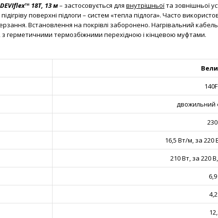
DEVIflex™ 18T, 13 м
– застосовується для
внутрішньої
та зовнішньої ус
ідігріву поверхні підлоги – систем «тепла підлога». Часто використо
амерзання. Встановлення на покрівлі заборонено. Нагрівальний кабель
, з герметичними термозбіжними перехідною і кінцевою муфтами.
Вели
140F
двожильний 
230
16,5 Вт/м, за 220 
210 Вт, за 220 В,
6,9
4,2
12,