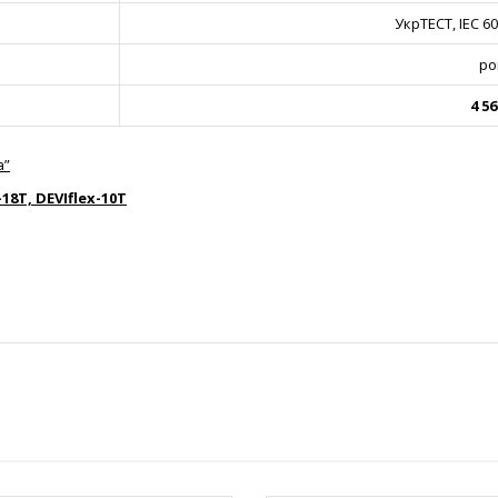
УкрТЕСТ, IEC 6
ро
4 56
а”
-18T, DEVIflex-10T