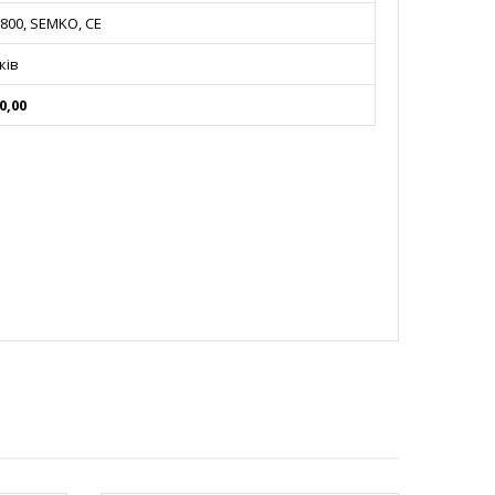
0800, SEMKO, CE
ків
0,00