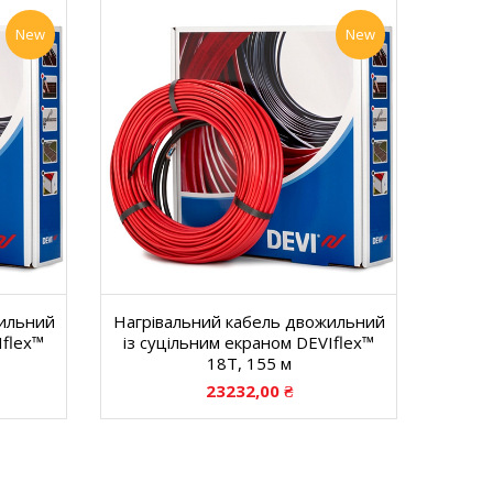
New
New
жильний
Нагрівальний кабель двожильний
Iflex™
із суцільним екраном DEVIflex™
18T, 155 м
23232,00
₴