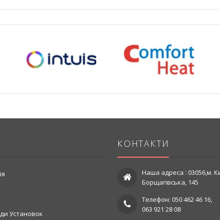
КОНТАКТИ
Наша адреса : 03056,м. Ки
ія
Борщагівська, 145
Телефон: 050 462 46 16,
063 921 28 08
ди Установок