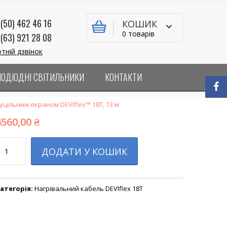
(50) 462 46 16
КОШИК
0 товарів
(63) 921 28 08
тній дзвінок
ЛОДІОДНІ СВІТИЛЬНИКИ
КОНТАКТИ
уцільним екраном DEVIflex™ 18T, 13 м
4560,00
₴
ількість
ДОДАТИ У КОШИК
атегорія:
Нагрівальний кабель DEVIflex 18T