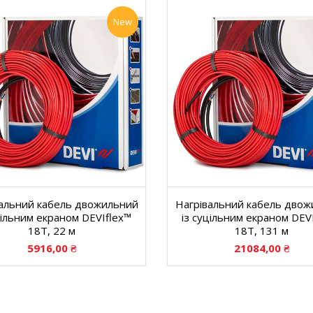
New
альний кабель двожильний
Нагрівальний кабель дво
цільним екраном DEVIflex™
із суцільним екраном DEV
18T, 22 м
18T, 131 м
5916,00
₴
21084,00
₴