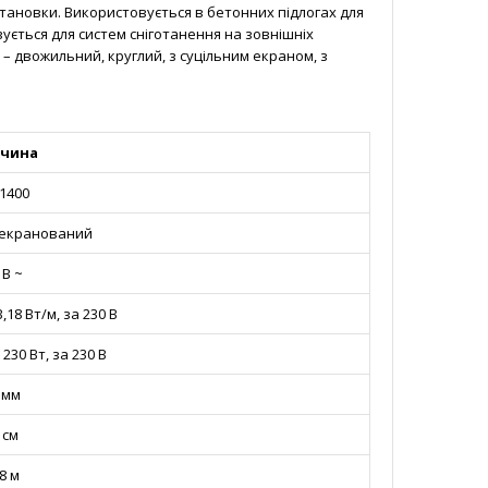
тановки. Використовується в бетонних підлогах для
вується для систем сніготанення на зовнішніх
 – двожильний, круглий, з суцільним екраном, з
чина
1400
екранований
 В ~
В,18 Вт/м, за 230 В
 230 Вт, за 230 В
 мм
 см
8 м