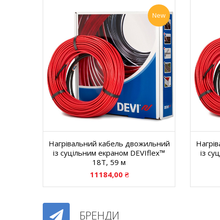
New
Нагрівальний кабель двожильний
Нагрів
із суцільним екраном DEVIflex™
із су
18T, 59 м
11184,00
₴
БРЕНДИ