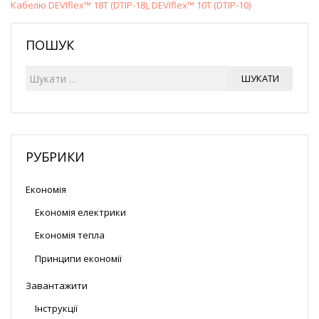
Кабелю DEVIflex™ 18T (DTIP-18), DEVIflex™ 10T (DTIP-10)
ПОШУК
Ш
ШУКАТИ
у
к
а
т
и
РУБРИКИ
Економія
Економія електрики
Економія тепла
Принципи економії
Завантажити
Інструкції