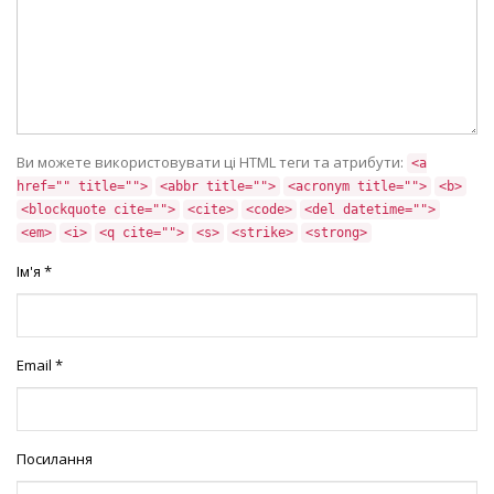
Ви можете використовувати ці HTML теги та атрибути:
<a
href="" title="">
<abbr title="">
<acronym title="">
<b>
<blockquote cite="">
<cite>
<code>
<del datetime="">
<em>
<i>
<q cite="">
<s>
<strike>
<strong>
Ім'я
*
Email
*
Посилання