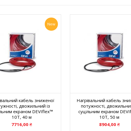
New
івальний кабель зниженої
Нагрівальний кабель зни
тужності, двожильний із
потужності, двожильний
льним екраном DEVIflex™
суцільним екраном DEVI
10T, 40 м
10T, 50 м
7716,00
₴
8904,00
₴