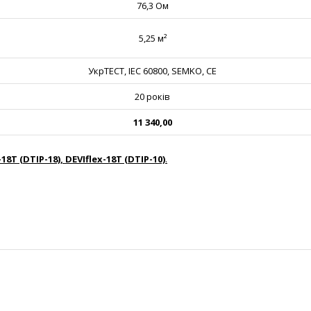
76,3 Ом
5,25 м²
УкрТЕСТ, IEC 60800, SEMKO, CE
20 років
11 340,00
-18T (DTIP-18), DEVIflex-18T (DTIP-10)
.