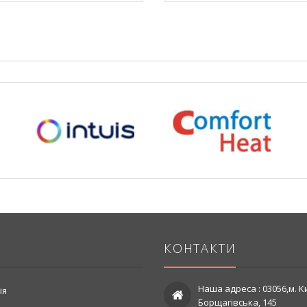
КОНТАКТИ
Наша адреса : 03056,м. Ки
ія
Борщагівська, 145