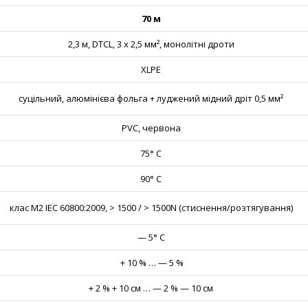
70 м
2,3 м, DTCL, 3 х 2,5 мм², монолітні дроти
XLPE
суцільний, алюмінієва фольга + луджений мідний дріт 0,5 мм²
PVC, червона
75° С
90° С
клас M2 IEC 60800:2009, > 1500 / > 1500N (стиснення/розтягування)
— 5° С
+ 10 % … — 5 %
+ 2 % + 10 см … — 2 % — 10 см