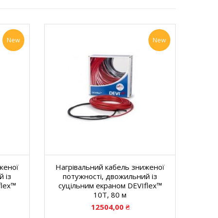
New
New
женої
Нагрівальний кабель зниженої
 із
потужності, двожильний із
flex™
суцільним екраном DEVIflex™
10T, 80 м
12504,00
₴