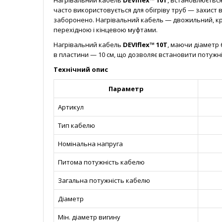
Нагрівальний кабель
DEVIflex™ 10T
, встановлюється
часто використовується для обігріву труб — захист
заборонено. Нагрівальний кабель — двожильний, кр
перехідною і кінцевою муфтами.
Нагрівальний кабель
DEVIflex™ 10T
, маючи діаметр 
в пластини — 10 см, що дозволяє встановити потужні
Технічний опис
Параметр
Артикул
Тип кабелю
Номінальна напруга
Питома потужність кабелю
Загальна потужність кабелю
Діаметр
Мін. діаметр вигину