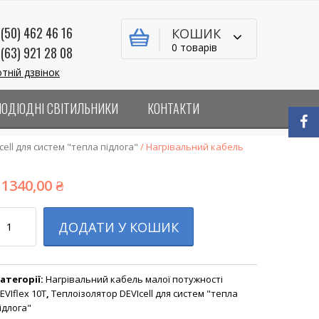
(50) 462 46 16
КОШИК
0 товарів
(63) 921 28 08
тній дзвінок
ЛОДІОДНІ СВІТИЛЬНИКИ
КОНТАКТИ
ell для систем "тепла підлога"
/ Нагрівальний кабель
11340,00
₴
ількість
ДОДАТИ У КОШИК
атегорії:
Нагрівальний кабель малої потужності
EVIflex 10T
,
Теплоізолятор DEVIcell для систем "тепла
ідлога"