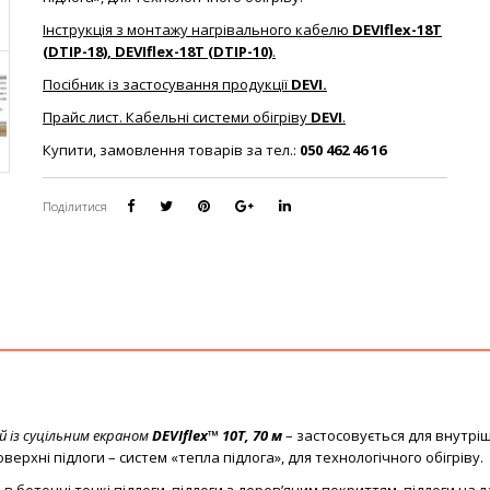
Інструкція з монтажу нагрівального кабелю
DEVIflex-18T
(DTIP-18), DEVIflex-18T (DTIP-10)
.
Посібник із застосування продукції
DEVI.
Прайс лист. Кабельні системи обігріву
DEVI
.
Купити, замовлення товарів за тел.:
050 462 46 16
Поділитися
 із суцільним екраном
DEVIflex™ 10T, 70 м
– застосовується для внутрі
верхні підлоги – систем «тепла підлога», для технологічного обігріву.