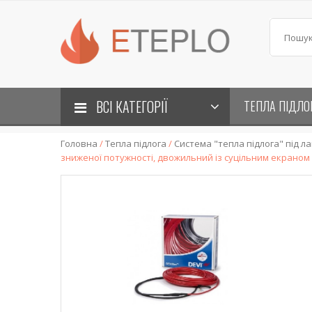
ВСІ КАТЕГОРІЇ
ТЕПЛА ПІДЛО
Головна
/
Тепла підлога
/
Система "тепла підлога" під л
зниженої потужності, двожильний із суцільним екраном D