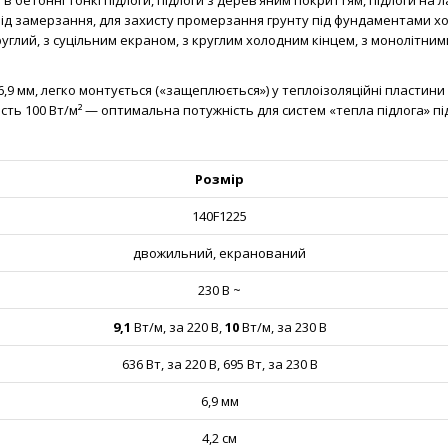
 в бетонні тонкі підлоги, підлоги з дерев’яним покриттям, підлоги на
 від замерзання, для захисту промерзання грунту під фундаментами х
углий, з суцільним екраном, з круглим холодним кінцем, з монолітн
6,9 мм, легко монтується («защеплюється») у теплоізоляційні пластини
сть 100 Вт/м² — оптимальна потужність для систем «тепла підлога» під
Розмір
140F1225
двожильний, екранований
230 В ~
9,1
Вт/м, за 220 В,
10
Вт/м, за 230 В
636 Вт, за 220 В, 695 Вт, за 230 В
6,9 мм
4,2 см