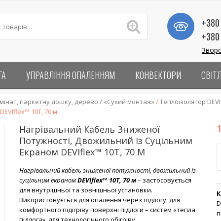
+380 
+380 
Зворо
ГА
УПРАВЛІННЯ ОПАЛЕННЯМ
КОНВЕКТОРИ
СВІТ
амінат, паркетну дошку, дерево / «Сухий монтаж»
/
Теплоізолятор DEVIc
EVIflex™ 10T, 70 м
Нагрівальний Кабель Зниженої
Потужності, Двожильний Із Суцільним
К
Екраном DEVIflex™ 10T, 70 М
Нагрівальний кабель зниженої потужності, двожильний із
суцільним екраном
DEVIflex™ 10T, 70 м
– застосовується
для внутрішньої та зовнішньої установки.
К
Використовується для опалення через підлогу, для
D
комфортного підігріву поверхні підлоги – систем «тепла
п
підлога», для технологічного обігріву.