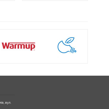
їв, вул.