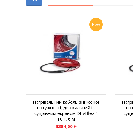
New
Нагрівальний кабель зниженої
Нагр
потужності, двожильний із
по
суцільним екраном DEVIflex™
суці
10T, 6 м
3384,00
₴