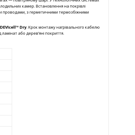
 лагах — повітряному шарі. У технологічних системах
олодильних камер. Встановлення на покрівлі
ими проводами, з герметичними термозбіжними
DEVIcell™ Dry
. Крок монтажу нагрівального кабелю
 ламінат або дерев’яні покриття.