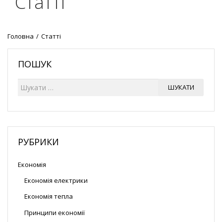
Статті
Головна
/
Статті
ПОШУК
Ш
ШУКАТИ
у
к
а
т
и
РУБРИКИ
Економія
Економія електрики
Економія тепла
Принципи економії